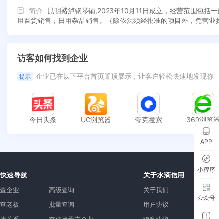
简介
昆明褚泸钢琴铺,2023年10月11日成立，经营范围
用百货销售；日用杂品销售。（除依法须经批准的项目外，凭营业
访客如何找到企业
企业已在以下平台首页置顶展示，让客户轻松快速地发现你
提示
今日头条
UC浏览器
夸克搜索
360浏览
APP
小程序
快速导航
关于水滴信用
查企业
高级查询
关于我们
公众号
查老板
批量查询
用户协议
找关系
查信用承诺企业
隐私协议