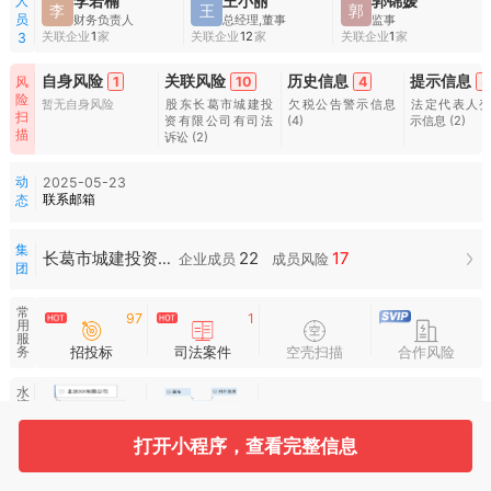
人
李若楠
王小丽
郭锦媛
李
王
郭
员
财务负责人
总经理,董事
监事
关联企业
1
家
关联企业
12
家
关联企业
1
家
3
自身风险
关联风险
历史信息
提示信息
1
10
4
3
风
险
暂无自身风险
股东长葛市城建投
欠税公告警示信息
法定代表人
扫
资有限公司有司法
(4)
示信息
(2)
描
诉讼
(2)
动
2025-05-23
联系邮箱
态
集
22
17
长葛市城建投资集团
企业成员
成员风险
团
常
97
1
用
服
招投标
司法案件
空壳扫描
合作风险
务
水
滴
图
谱
打开小程序，查看完整信息