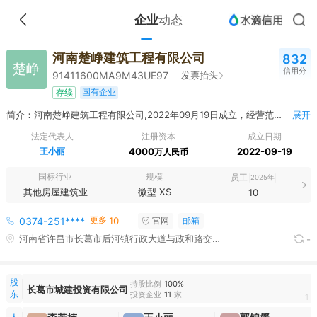
企业
动态
河南楚峥建筑工程有限公司
832
楚峥
信用分
发票抬头
91411600MA9M43UE97
国有企业
存续
简介：河南楚峥建筑工程有限公司,2022年09月19日成立，经营范围包括许可项目：建设工程施工；建筑物拆除作业（爆破作业除外）；建筑劳务分包；施工专业作业；住宅室内装饰装修；文物保护工程施工；地质灾害治理工程施工；输电、供电、受电电力设施的安装、维修和试验；舞台工程施工；民用核安全设备安装；燃气燃烧器具安装、维修；电气安装服务；建筑智能化系统设计；建设工程设计（依法须经批准的项目，经相关部门批准后方可开展经营活动，具体经营项目以相关部门批准文件或许可证件为准）一般项目：对外承包工程；金属门窗工程施工；土石方工程施工；体育场地设施工程施工；园林绿化工程施工；普通机械设备安装服务；室内木门窗安装服务；家用电器安装服务；家具安装和维修服务；渔港渔船泊位建设（除依法须经批准的项目外，凭营业执照依法自主开展经营活动）
展开
法定代表人
注册资本
成立日期
王小丽
4000
2022-09-19
万人民币
国标行业
规模
员工
2025年
其他房屋建筑业
微型 XS
10
更多
0374-251****
10
官网
邮箱
河南省许昌市长葛市后河镇行政大道与政和路交叉口往北150米路东门面房2号
-
股
持股比例
100%
长葛市城建投资有限公司
东
投资企业
11
家
1