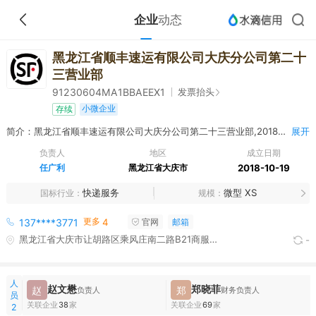
企业
动态
黑龙江省顺丰速运有限公司大庆分公司第二十
三营业部
发票抬头
91230604MA1BBAEEX1
小微企业
存续
简介：黑龙江省顺丰速运有限公司大庆分公司第二十三营业部,2018年10月19日成立，经营范围包括许可项目：快递服务。
展开
负责人
地区
成立日期
任广利
黑龙江省大庆市
2018-10-19
快递服务
微型 XS
国标行业
规模
更多
137****3771
4
官网
邮箱
黑龙江省大庆市让胡路区乘风庄南二路B21商服楼一层从西向东南二路173号
-
人
赵文懋
郑晓菲
赵
郑
负责人
财务负责人
员
关联企业
38
家
关联企业
69
家
2