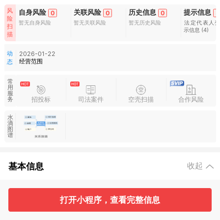
风
自身风险
关联风险
历史信息
提示信息
0
0
0
5
险
暂无自身风险
暂无关联风险
暂无历史风险
法定代表人
扫
示信息
(4)
描
动
2026-01-22
经营范围
态
常
用
服
招投标
司法案件
空壳扫描
合作风险
务
水
滴
图
谱
基本信息
收起
2
9
打开小程序，查看完整信息
工商信息
主要人员
对外投资
变更记录