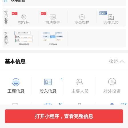
联系邮箱
态
常
用
服
招投标
司法案件
空壳扫描
合作风险
务
水
滴
图
谱
基本信息
收起
1
工商信息
股东信息
主要人员
对外投资
10
218
打开小程序，查看完整信息
变更记录
企业年报
分支机构
疑似关系