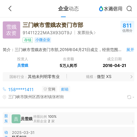
企业
动态
三门峡市雪娥农资门市部
811
雪娥
信用分
农资
发票抬头
91411222MA3X93GT9J
小微企业
存续
简介：三门峡市雪娥农资门市部,2016年04月21日成立，经营范围包括化肥、农药、种子（不再分装种子）、农用小型机械。
展开
投资人
出资额
成立日期
员雪娥
5
2016-04-21
万人民币
其他未列明零售业
微型 XS
国标行业
规模
158****1411
官网
邮箱
三门峡市陕州区西张村镇张村街
-
股
持股比例
100%
员
员雪娥
东
关联企业
2
家
1
动
2025-03-31