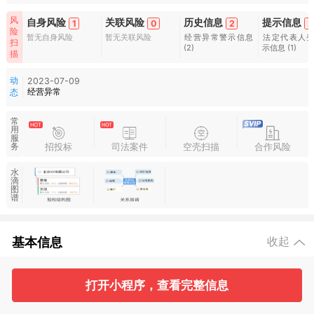
风
自身风险
关联风险
历史信息
提示信息
1
0
2
2
险
暂无自身风险
暂无关联风险
经营异常警示信息
法定代表人
扫
(2)
示信息
(1)
描
动
2023-07-09
经营异常
态
常
用
服
招投标
司法案件
空壳扫描
合作风险
务
水
滴
图
谱
基本信息
收起
打开小程序，查看完整信息
1
2