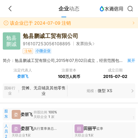
企业
动态
该企业已于 2024-07-09 注销
勉县鹏诚工贸有限公司
勉县
鹏诚
发票抬头
916107253056108895
小微企业
注销
简介：勉县鹏诚工贸有限公司,2015年07月02日成立，经营范围包括工业建筑废料回收加工及利用；炉渣、石英砂、机车专业砂、成品砂、砖渣、石渣、石膏、水渣、建材、矿产品、水泥及水泥辅料销售；货物运输、配送经营。（依法须经批准的项目，经相关部门批准后方可开展经营活动）
展开
法定代表人
注册资本
成立日期
娄朋飞
100
2015-07-02
万人民币
货摊、无店铺及其他零售
国标行
微型 XS
规模
业
业
股
持股比例
100%
娄
娄朋飞
东
关联企业
1
家
1
人
娄朋飞
田丽平
娄
田
执行董事兼总经理
监事
员
关联企业
1
家
关联企业
1
家
2