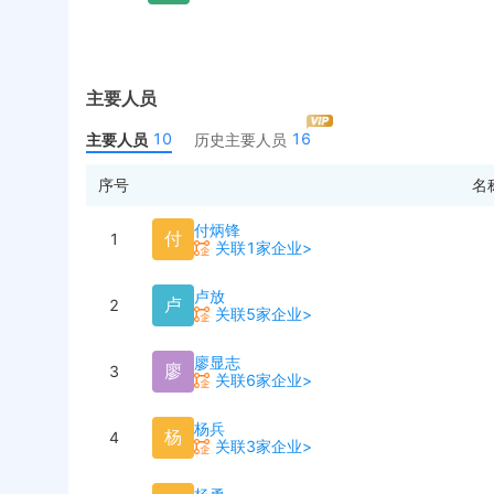
主要人员
10
16
主要人员
历史主要人员
序号
名
付炳锋
付
1
关联1家企业>
卢放
卢
2
关联5家企业>
廖显志
廖
3
关联6家企业>
杨兵
杨
4
关联3家企业>