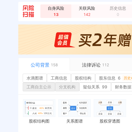
新增招标，岚图智算算力资源池建设项目 招采单位
自身风险
关联风险
历史信息
13
142
0
公司背景
法律诉讼
158
112
水滴图谱
水滴图谱
工商信息
司法案件
股权结构
27
股东信息
6
或
历史
工商信息
立案信息
29
经
工商自主公示
分支机构
疑似关系
99
财务数据
股权结构
开庭公告
41
行
股东信息
6
法院公告
7
环
历史
主要人员
10
裁判文书
2
严
对外投资
1
送达公告
6
欠
股权结构图
关系图谱
股权穿透图
控制企业
2
被执行人
税
实际控制人
失信被执行人
重