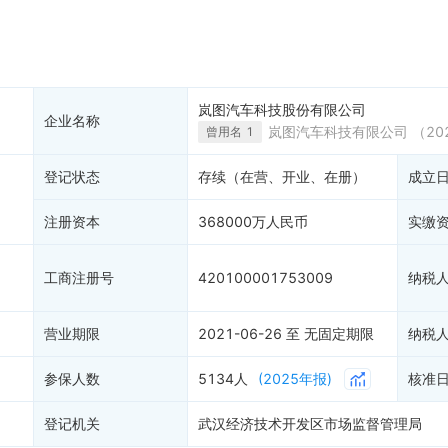
产抵押
双随机抽查
6
保信息
资质证书
47
权出质
知识产权出质
易注销
信用评价
岚图汽车科技股份有限公司
企业名称
销备案
进出口信用
岚图汽车科技有限公司
（202
曾用名
1
算信息
债券信息
登记状态
存续（在营、开业、在册）
成立
准入境
地块公示
购地信息
注册资本
368000万人民币
实缴
供应商
99+
客户
2
工商注册号
420100001753009
纳税
营业期限
2021-06-26 至 无固定期限
纳税
参保人数
5134人
(2025年报)
核准
登记机关
武汉经济技术开发区市场监督管理局