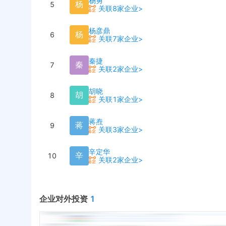
杨勇
杨
5
关联8家企业>
杨彦鼎
杨
6
关联7家企业>
秦捷
秦
7
关联2家企业>
胡晓
胡
8
关联1家企业>
蒋焘
蒋
9
关联3家企业>
辛定华
辛
10
关联2家企业>
企业对外投资
1