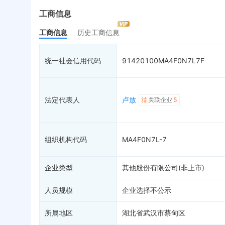
最终受益人
限制高消费
动
工商信息
变更记录
35
终本案件
担
工商信息
历史工商信息
企业年报
5
司法拍卖
股
工商自主公示
询价评估
简
统一社会信用代码
91420100MA4F0N7L7F
分支机构
司法协助
注
疑似关系
99
破产重整
清
财务数据
未
法定代表人
卢放
关联企业
5
关系图谱
组织机构代码
MA4F0N7L-7
企业类型
其他股份有限公司(非上市)
人员规模
企业选择不公示
所属地区
湖北省武汉市蔡甸区