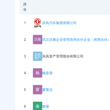
序
号
1
东风汽车集团有限公司
2
武汉沃雅企业管理咨询合伙企业（有限合伙
沃
雅
东
风
3
东风资产管理股份有限公司
资
产
杨
4
杨彦鼎
廖
5
廖显志
秦
6
秦捷