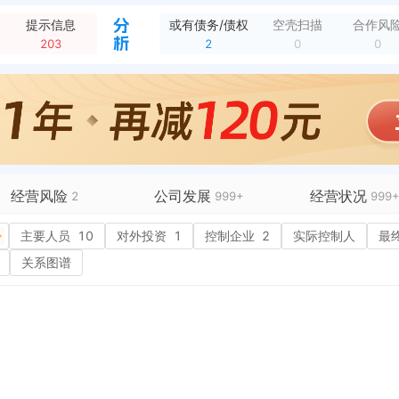
：岚图汽车科技股份有限公司
全部动态
提示信息
或有债务/债权
空壳扫描
合作风
发布中标成交，2026年黄金工厂零星装修改造项目成交结果公告 招采单位：岚图汽车科技股份有限公司 中标单位：湖北嘉康启泰建筑工程有限公司
全部动态
203
2
0
0
授权外观专利，申请号：CN202530187058.0 专利名称：门护板扶手 申请日期：2025-04-09 授权日期：2026-08-04
全部动态
授权外观专利，申请号：CN202530187411.5 专利名称：仪表板储物格 申请日期：2025-04-09 授权日期：2026-08-04
全部动态
授权外观专利，申请号：CN202430808428.3 专利名称：汽车（56C） 申请日期：2024-12-19 授权日期：2026-08-04
全部动态
发布中标候选公示，岚图分拨中心环评项目成交候选人公示 招采单位：岚图汽车科技股份有限公司 中标候选人：湖北君邦环境技术有限责任公司","景朗生态环境技术（...
全部动态
经营风险
公司发展
经营状况
2
999+
999
有债务债权
主要人员
2
10
对外投资
融资历史
1
3
控制企业
2
招投标
实际控制人
99+
最
营异常
核心人员
14
招聘信息
99+
关系图谱
政处罚
企业业务
1
广告推广
99+
保处罚
竞品信息
2
电商店铺
重违法
科技成果
5
行政许可
99+
税公告
专利奖
1
税务评级
2
务非正常户
新闻舆情
99+
纳税人资质
1
大税收违法
科创分
抽查检查