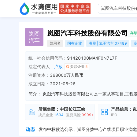
岚图汽车科技股份有限公司
岚
图
存
汽
车
曾用名
国有企业
港股 | 岚图汽车 07489
统一社会信用代码：
91420100MA4F0N7L7F
法定代表人：
卢放
关联企业
5
注册资本：
368000万人民币
成立日期：
2021-06-26
简介：
所属集团：
中国长江三峡
产品信息：
岚
成员企业
1694
重要风险
9999+
IPO