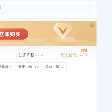
险
历史信息
知识产权
177
+
999+
终受益人
商标信息
变更记录
99+
35
企业年报
5
历史
专利信息
99+
软件著作权
28
作品著作权
8
网络服务备案
27
历史
标准信息
99+
APP
微信公众号