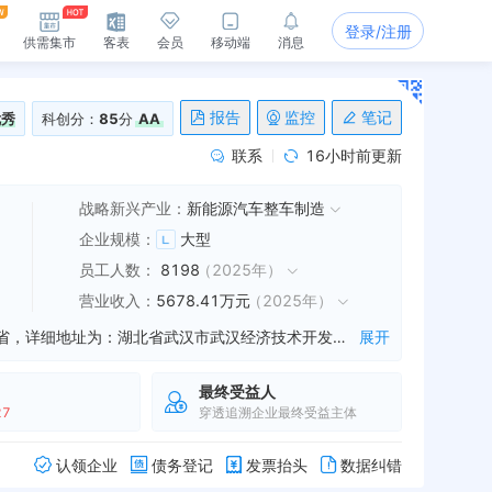
登录/注册
供需集市
客表
会员
移动端
消息
报告
监控
笔记
优秀
科创分：
85
分
AA
联系
16小时前更新
战略新兴产业：
新能源汽车整车制造
企业规模
：
大型
员工人数
：
8198
（
2025年
）
营业收入
：
5678.41万元
（
2025年
）
岚图汽车科技股份有限公司是一家从事项目,工程发展,技术研究等业务的公司，成立于2021年06月26日，公司坐落在湖北省，详细地址为：湖北省武汉市武汉经济技术开发区云峰大道8号;经国家企业信用信息公示系统查询得知，岚图汽车科技股份有限公司的信用代码/税号为91420100MA4F0N7L7F，法人是卢放，注册资本为368000.000000万人民币，企业的经营范围为:一般项目 ： 工程和技术研究和试验发展;技术服务、技术开发、技术咨询、技术交流、技术转让、技术推广;以自有资金从事投资活动;新能源汽车整车销售;新能源汽车电附件销售;汽车销售;新能源汽车生产测试设备销售;汽车零配件零售;汽车零部件研发;汽车零部件及配件制造;信息技术咨询服务;贸易经纪;国内贸易代理。（除许可业务外，可自主依法经营法律法规非禁止或限制的项目）许可项目 ： 道路机动车辆生产。（依法须经批准的项目，经相关部门批准后方可开展经营活动，具体经营项目以相关部门批准文件或许可证件为准）
展开
最终受益人
27
穿透追溯企业最终受益主体
认领企业
债务登记
发票抬头
数据纠错