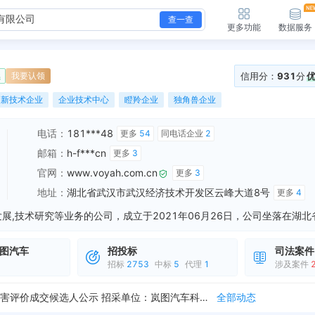
查一查
更多功能
数据服务
信用分：
931
分
续
我要认领
高新技术企业
企业技术中心
瞪羚企业
独角兽企业
电话：
181***48
更多
54
同电话企业
2
邮箱：
h-f***cn
更多
3
官网：
www.voyah.com.cn
更多
3
地址：
湖北省武汉市武汉经济技术开发区云峰大道8号
更多
4
图汽车
招投标
司法案件
发布中标候选公示，岚图分拨中心环评项目成交候选人公示 招采单位：岚图汽车科技股份有限公司 中标候选人：湖北君邦环境技术有限责任公司","景朗生态环境技术（...
全部动态
招标
2753
中标
5
代理
1
涉及案件
发布中标候选公示，2026年市场终端数据洞察成交候选人公示 招采单位：岚图汽车科技股份有限公司 中标候选人：中汽信息科技（天津）有限公司","广州普斯逊信...
全部动态
发布中标候选公示，岚图分拨中心产线安全“三同时”评价项目成交候选人公示 招采单位：岚图汽车科技股份有限公司 中标候选人：中钢武汉安环院绿世纪安全管理顾问有...
全部动态
发布中标候选公示，岚图分拨中心产线项目职业病危害评价成交候选人公示 招采单位：岚图汽车科技股份有限公司 中标候选人：湖北九泰安全环保技术有限公司","武汉...
全部动态
发布中标候选公示，岚图分拨中心环评项目成交候选人公示 招采单位：岚图汽车科技股份有限公司 中标候选人：湖北君邦环境技术有限责任公司","景朗生态环境技术（...
全部动态