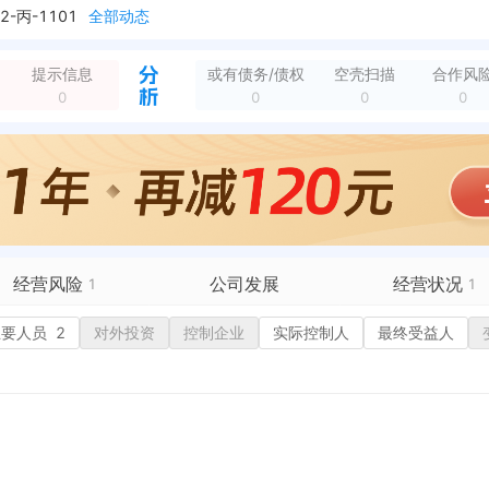
丙-1101
全部动态
路89号河海商务大厦7楼
全部动态
黄河东路89号河海商务大厦7楼
全部动态
提示信息
或有债务/债权
空壳扫描
合作风
新增注销备案，登记机关：常州国家高新技术产业开发区（新北区）行政审批局 清算组备案日期：2021-05-25 清算组成立日期：2021-05-17 注销原...
全部动态
0
0
0
0
经营风险
公司发展
经营状况
1
1
有债务债权
主要人员
2
对外投资
融资历史
控制企业
实际控制人
招投标
最终受益人
营异常
核心人员
招聘信息
历史
政处罚
企业业务
广告推广
保处罚
竞品信息
电商店铺
重违法
科技成果
行政许可
税公告
专利奖
税务评级