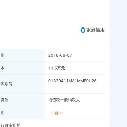
APP
微信公众号
成为vip查看
日期
2016-06-07
资本
13.5万元
91320411MA1MMF9U26
人识别号
人资质
增值税一般纳税人
日期
）行政审批局