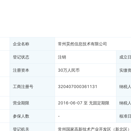
务非正常户
新闻舆情
纳税人资质
1
大税收违法
科创分
抽查检查
产抵押
双随机抽查
保信息
资质证书
权出质
知识产权出质
易注销
信用评价
企业名称
常州昊然信息技术有限公司
销备案
1
进出口信用
算信息
登记状态
注销
债券信息
成立
准入境
地块公示
注册资本
30万人民币
实缴
购地信息
供应商
工商注册号
320407000361131
纳税
客户
)
营业期限
2016-06-07 至 无固定期限
纳税
参保人数
-
核准
登记机关
常州国家高新技术产业开发区（新北区