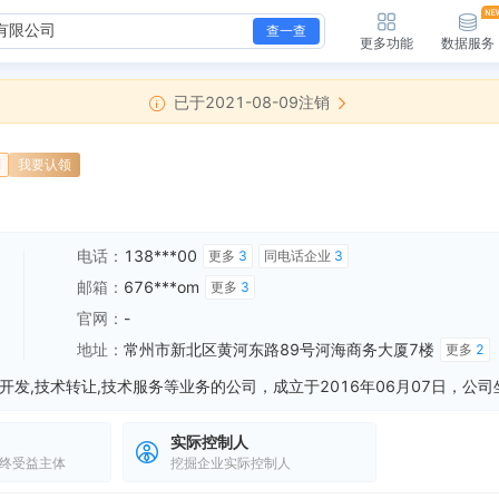
查一查
更多功能
数据服务
已于2021-08-09注销
销
我要认领
电话：
138***00
更多
3
同电话企业
3
邮箱：
676***om
更多
3
官网：
-
地址：
常州市新北区黄河东路89号河海商务大厦7楼
更多
2
实际控制人
终受益主体
挖掘企业实际控制人
新增注销备案，登记机关：常州国家高新技术产业开发区（新北区）行政审批局 清算组备案日期：2021-05-25 清算组成立日期：2021-05-17 注销原...
全部动态