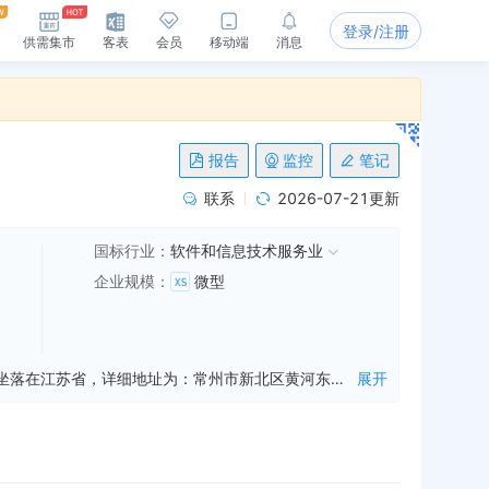
登录/注册
供需集市
客表
会员
移动端
消息
报告
监控
笔记
联系
2026-07-21更新
国标行业：
软件和信息技术服务业
企业规模
：
微型
常州昊然信息技术有限公司是一家从事计算机软件开发,技术转让,技术服务等业务的公司，成立于2016年06月07日，公司坐落在江苏省，详细地址为：常州市新北区黄河东路89号河海商务大厦7楼;经国家企业信用信息公示系统查询得知，常州昊然信息技术有限公司的信用代码/税号为91320411MA1MMF9U26，法人是韩璐皞，注册资本为30.000000万，企业的经营范围为:计算机软件开发及技术转让、技术服务；计算机网络工程布线；计算机系统集成；计算机及配件、软件、通讯设备、办公设备、五金、交电、普通机械及配件，电气机械及器材的销售；弱电工程、楼宇智能化工程设计、施工。（依法须经批准的项目，经相关部门批准后方可开展经营活动）
展开