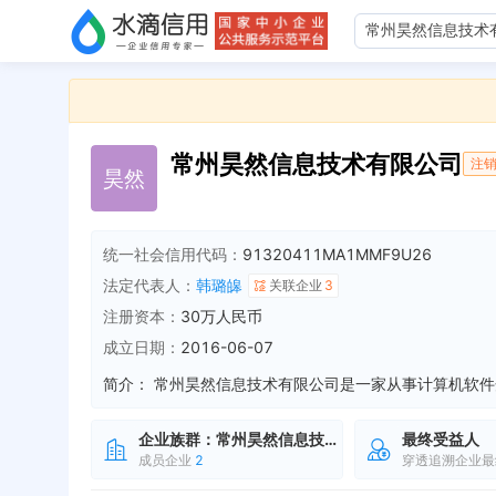
常州昊然信息技术有限公司
注
昊
然
统一社会信用代码：
91320411MA1MMF9U26
法定代表人：
韩璐皞
关联企业
3
注册资本：
30万人民币
成立日期：
2016-06-07
简介：
企业族群：
常州昊然信息技术有限公司
最终受益人
成员企业
2
穿透追溯企业最