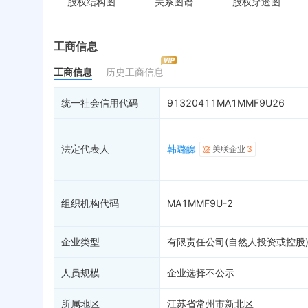
股权结构图
关系图谱
股权穿透图
控制企业
被执行人
税
实际控制人
失信被执行人
重
最终受益人
限制高消费
动
工商信息
变更记录
终本案件
担
工商信息
历史工商信息
企业年报
司法拍卖
股
工商自主公示
询价评估
简
统一社会信用代码
91320411MA1MMF9U26
分支机构
司法协助
注
疑似关系
99+
破产重整
清
法定代表人
韩璐皞
关联企业
3
财务数据
未
关系图谱
组织机构代码
MA1MMF9U-2
企业类型
有限责任公司(自然人投资或控股
人员规模
企业选择不公示
所属地区
江苏省常州市新北区