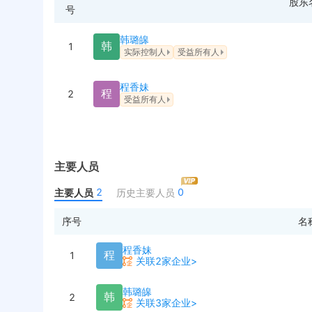
股东
号
韩璐皞
韩
1
实际控制人
受益所有人
程香妹
程
2
受益所有人
主要人员
2
0
主要人员
历史主要人员
序号
名
程香妹
程
1
关联2家企业>
韩璐皞
韩
2
关联3家企业>