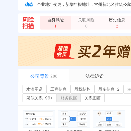
企业地址变更，新增年报地址：常州新北区雅筑公寓2-
企业地址变更，新增年报地址：常州市新北区黄河东
企业地址变更，新增年报地址：江苏省常州市新北区
自身风险
关联风险
历史信息
1
0
2
公司背景
法律诉讼
288
水滴图谱
水滴图谱
工商信息
司法案件
股权结构
股东信息
2
或
工商信息
立案信息
经
疑似关系
99+
财务数据
关系图谱
股权结构
开庭公告
行
股东信息
2
法院公告
环
主要人员
2
裁判文书
严
对外投资
送达公告
欠