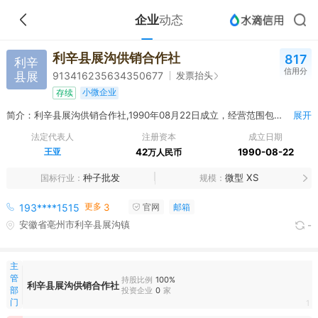
企业
动态
利辛县展沟供销合作社
817
利辛
信用分
县展
发票抬头
913416235634350677
小微企业
存续
简介：利辛县展沟供销合作社,1990年08月22日成立，经营范围包括一般项目：家用电器销售；日用百货销售；日用家电零售；摩托车及零配件零售；摩托车及零配件批发；针纺织品及原料销售；农副产品销售；再生资源回收（除生产性废旧金属）；煤炭及制品销售（除许可业务外，可自主依法经营法律法规非禁止或限制的项目）
展开
法定代表人
注册资本
成立日期
王亚
42
1990-08-22
万人民币
种子批发
微型 XS
国标行业
规模
更多
193****1515
3
官网
邮箱
安徽省亳州市利辛县展沟镇
-
主
管
持股比例
100%
利辛县展沟供销合作社
部
投资企业
0
家
门
1