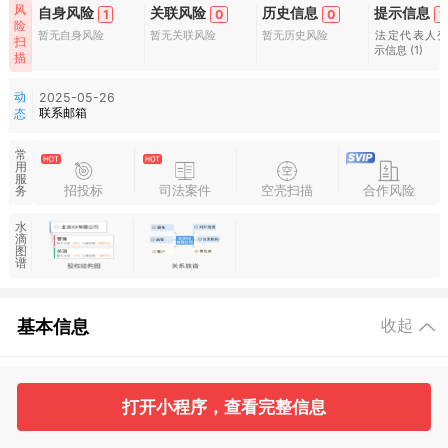
风
自身风险
关联风险
历史信息
提示信息
1
0
0
1
险
暂无自身风险
暂无关联风险
暂无历史风险
法定代表人
扫
示信息
(1)
描
动
2025-05-26
联系邮箱
态
常
用
服
招投标
司法案件
空壳扫描
合作风险
务
水
滴
图
谱
基本信息
收起
1
1
打开小程序，查看完整信息
工商信息
主管部门信息
主要人员
对外投资