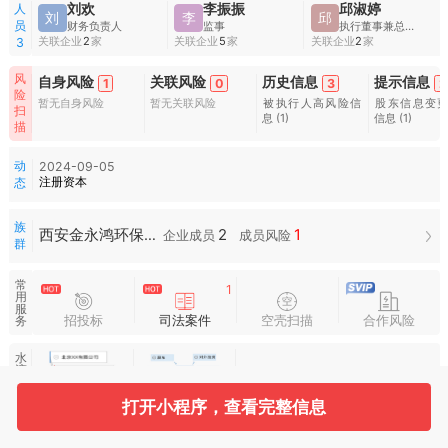
人
刘欢
李振振
邱淑婷
刘
李
邱
员
财务负责人
监事
执行董事兼总经理
关联企业
2
家
关联企业
5
家
关联企业
2
家
3
风
自身风险
关联风险
历史信息
提示信息
1
0
3
2
险
暂无自身风险
暂无关联风险
被执行人高风险信
股东信息变
扫
息
(1)
信息
(1)
描
动
2024-09-05
注册资本
态
族
2
1
西安金永鸿环保设施工程有限公司族群
企业成员
成员风险
群
常
1
用
服
招投标
司法案件
空壳扫描
合作风险
务
水
滴
图
谱
打开小程序，查看完整信息