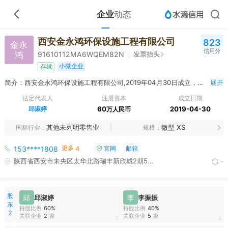
企业
动态
西安金永鸿环保设施工程有限公司
823
金永
信用分
鸿
发票抬头
91610112MA6WQEM82N
小微企业
存续
简介：西安金永鸿环保设施工程有限公司,2019年04月30日成立，经营范围包括一般项目：金属制品销售；五金产品零售；金属材料销售。（除依法须经批准的项目外，凭营业执照依法自主开展经营活动）
展开
法定代表人
注册资本
成立日期
邱淑婷
60
2019-04-30
万人民币
其他未列明零售业
微型 XS
国标行业
规模
更多
153****1808
4
官网
邮箱
陕西省西安市未央区太华北路瑞丰新欣城2期5单元705室
-
股
邱
邱淑婷
李
李振振
东
持股比例
60%
持股比例
40%
2
关联企业
2
家
关联企业
5
家
1
2