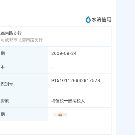
成为vip查看
龙都南路支行
公司成都市龙都南路支行
日期
2009-09-24
资本
-
91510112696291757B
人识别号
人资质
增值税一般纳税人
日期