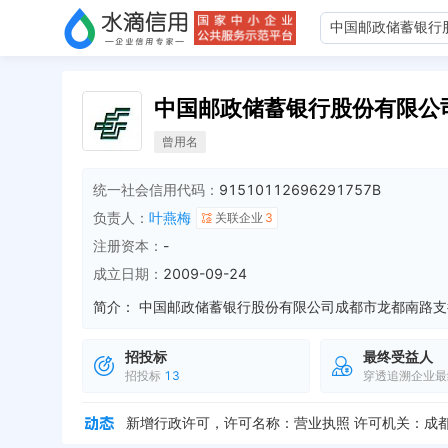
中国邮政储蓄银行股份有限公
曾用名
统一社会信用代码：
91510112696291757B
负责人：
叶燕梅
关联企业
3
注册资本：
-
成立日期：
2009-09-24
简介：
招投标
最终受益人
招投标
13
穿透追溯企业最
主要成员变更，新增：叶燕梅
全部动态
负责人变更，从 "徐细芳" 变更为 "叶燕梅"
全部动