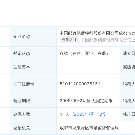
产抵押
双随机抽查
保信息
资质证书
3
权出质
知识产权出质
易注销
信用评价
中国邮政储蓄银行股份有限公司成都市
企业名称
销备案
进出口信用
中国邮政储蓄银行有限责任
曾用名
1
算信息
债券信息
登记状态
存续（在营、开业、在册）
成立
准入境
地块公示
购地信息
注册资本
-
实缴
供应商
客户
工商注册号
510112000028131
纳税
营业期限
2009-09-24 至 无固定期限
纳税
参保人数
11人
(2025年报)
核准
登记机关
成都市龙泉驿区市场监督管理局