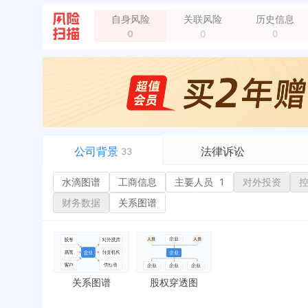
自身风险
关联风险
历史信息
负责人变更，从 "戴文君" 变更为 "徐细芳"
全部动
0
0
0
负责人变更，从 "黄婷婷" 变更为 "戴文君"
全部动
负责人变更，从 "程霞" 变更为 "黄婷婷"
全部动态
公司背景
法律诉讼
33
水滴图谱
水滴图谱
工商信息
司法案件
主要人员
1
对外投资
或
工商信息
立案信息
经
财务数据
关系图谱
主要人员
1
开庭公告
行
对外投资
法院公告
环
控制企业
裁判文书
严
实际控制人
送达公告
欠
关系图谱
股权穿透图
最终受益人
被执行人
税
变更记录
17
失信被执行人
重