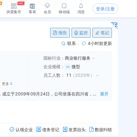
登录/注册
供需集市
客表
会员
移动端
消息
报告
监控
笔记
联系
4小时前更新
国标行业：
商业银行服务
企业规模
：
微型
员工人数
：
11
（
2025年
）
更多
5
中国邮政储蓄银行股份有限公司成都市龙都南路支行是一家从事吸收公众存款,办理汇兑业务,从事银行卡业务等业务的公司，成立于2009年09月24日，公司坐落在四川省，详细地址为：四川省成都市龙泉驿区龙泉街道龙都南路312号-316号;经国家企业信用信息公示系统查询得知，中国邮政储蓄银行股份有限公司成都市龙都南路支行的信用代码/税号为91510112696291757B，企业的经营范围为:受主体委托从事：吸收公众存款；办理汇兑业务；从事银行卡业务；代理收付款项及代理保险业务；代理发行、兑付、承销政府债券；买卖、代理买卖外汇；代理政策性银行、商业银行及其他金融机构特定业务；办理个人存款证明服务；提供保管箱服务；办理网上银行业务；办理小额贷款业务；办理基金代销业务；办理国内外结算；按规定经中国银行业监督管理委员会批准或有权上级行授权开办的其他业务（依法须经批准的项目，经相关部门批准后方可展开经营活动）。
展开
认领企业
债务登记
发票抬头
数据纠错