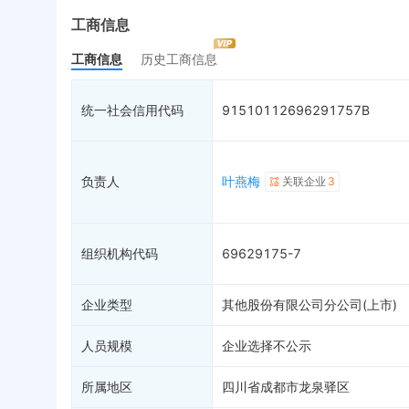
企业年报
13
限制高消费
动
工商信息
工商自主公示
终本案件
担
工商信息
历史工商信息
总公司
1
司法拍卖
股
疑似关系
1
询价评估
简
统一社会信用代码
91510112696291757B
财务数据
司法协助
注
关系图谱
破产重整
清
未
负责人
叶燕梅
关联企业
3
组织机构代码
69629175-7
企业类型
其他股份有限公司分公司(上市)
人员规模
企业选择不公示
所属地区
四川省成都市龙泉驿区