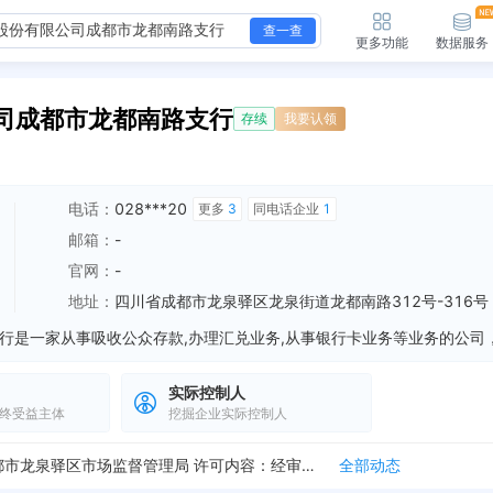
查一查
更多功能
数据服务
司成都市龙都南路支行
存续
我要认领
电话：
028***20
更多
3
同电话企业
1
邮箱：
-
官网：
-
地址：
四川省成都市龙泉驿区龙泉街道龙都南路312号-316号
实际控制人
终受益主体
挖掘企业实际控制人
企业类型变更，变更前：股份有限公司分公司(上市、国有控股) 变更后：其他股份有限公司分公司(上市)
全部动态
新增行政许可，许可名称：营业执照 许可机关：成都市龙泉驿区市场监督管理局 许可内容：经审查，提交的设立/开业登记申请，申请材料齐全，符合法定形式，我局决定...
全部动态
态