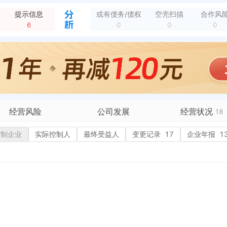
企业类型变更，变更前：其他股份有限公司分公司(非上市) 变更后：股份有限公司分公司(上市、国有控股)
全部动态
提示信息
或有债务/债权
空壳扫描
合作风
态
6
0
0
0
新增双随机抽查，任务编号：510000201807231002 任务名称：全省工商和市场监管系统2018年度不定向抽查工作方案 抽查机关：平安市场和质量监...
全部动态
态
企业地址变更，变更前：四川省成都市龙泉驿区龙泉街道办事处龙平路383号阳光香榭 变更后：四川省成都市龙泉驿区龙泉街道龙都南路312号-316号
全部动态
企业类型变更，变更前：股份有限公司分公司(上市、国有控股) 变更后：其他股份有限公司分公司(上市)
全部动态
经营风险
公司发展
经营状况
18
有债务债权
控制企业
实际控制人
融资历史
最终受益人
变更记录
17
招投标
企业年报
13
1
营异常
核心人员
招聘信息
政处罚
企业业务
广告推广
保处罚
竞品信息
电商店铺
重违法
科技成果
行政许可
1
税公告
专利奖
税务评级
务非正常户
新闻舆情
纳税人资质
1
大税收违法
科创分
抽查检查