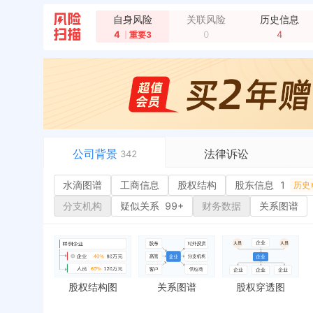
自身风险
关联风险
历史信息
4
0
4
重要3
企业地址变更，新增年报地址：深圳市坪山区坑梓街道
企业地址变更，新增年报地址：广东省深圳市坪山区坑
公司背景
法律诉讼
342
水滴图谱
水滴图谱
工商信息
司法案件
股权结构
股东信息
1
或
历史
工商信息
立案信息
经
分支机构
疑似关系
99+
财务数据
关系图谱
股权结构
开庭公告
行
股东信息
1
法院公告
环
历史
主要人员
2
裁判文书
严
对外投资
送达公告
欠
股权结构图
关系图谱
股权穿透图
控制企业
被执行人
税
实际控制人
失信被执行人
重