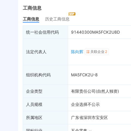
最终受益人
限制高消费
动
工商信息
变更记录
13
终本案件
担
工商信息
历史工商信息
企业年报
4
司法拍卖
股
工商自主公示
询价评估
简
统一社会信用代码
91440300MA5FCK2U8D
分支机构
司法协助
注
疑似关系
99+
破产重整
清
法定代表人
陈向辉
关联企业
2
财务数据
未
关系图谱
组织机构代码
MA5FCK2U-8
企业类型
有限责任公司(自然人独资)
人员规模
企业选择不公示
所属地区
广东省深圳市宝安区
国标行业
五金零售