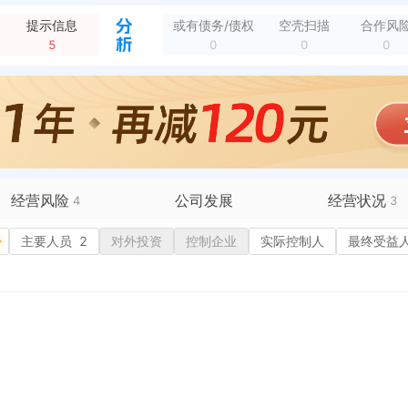
新增经营异常，列入原因：未依照《企业信息公示暂行条例》第八条规定的期限公示年度报告的 列入机关：深圳市市场监督管理局宝安监管局 列入日期：2024-02-04
全部动态
提示信息
或有债务/债权
空壳扫描
合作风
新增行政许可，许可名称：企业登记注册 许可机关：深圳市市场监督管理局 许可内容：主体类型:有限责任公司(自然人独资);住所:深圳市宝安区新安街道建安社区兴...
全部动态
5
0
0
0
新增行政许可，许可名称：企业登记注册 许可机关：深圳市市场监督管理局 许可内容：主体类型:有限责任公司(自然人独资);住所:深圳市宝安区新安街道建安社区兴...
全部动态
新增行政许可，许可名称：企业登记注册 许可机关：深圳市市场监督管理局 许可内容：主体类型:有限责任公司(自然人独资);住所:深圳市宝安区新安街道建安社区兴...
全部动态
坪山大道6112号502
全部动态
梓街道坪山大道6112号502
全部动态
企业地址变更，变更前：深圳市坪山区坑梓街道坪山大道6112号502 变更后：深圳市宝安区新安街道建安社区兴华二路73号蟠龙轩1506
全部动态
被列入税务非正常户，纳税人识别号：91440300MA5FCK2U8D 列入机关：国家税务总局深圳市宝安区税务局
全部动态
经营风险
公司发展
经营状况
4
3
有债务债权
主要人员
2
对外投资
融资历史
控制企业
实际控制人
招投标
最终受益
营异常
3
核心人员
招聘信息
历史
政处罚
企业业务
广告推广
保处罚
竞品信息
电商店铺
重违法
科技成果
行政许可
3
税公告
专利奖
税务评级
务非正常户
1
新闻舆情
纳税人资质
大税收违法
科创分
抽查检查