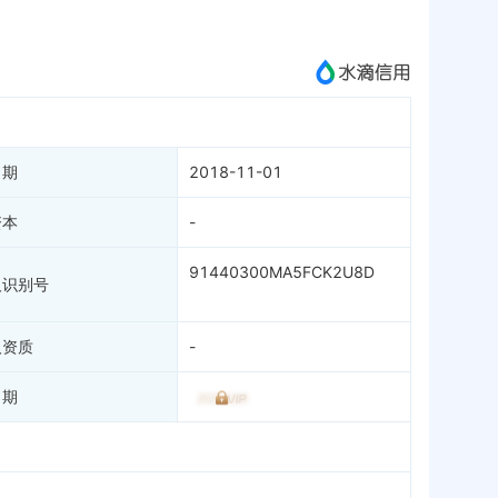
成为vip查看
日期
2018-11-01
资本
-
91440300MA5FCK2U8D
人识别号
人资质
-
日期