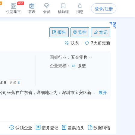
登录/注册
供需集市
客表
会员
移动端
消息
报告
监控
笔记
联系
3天前更新
国标行业：
五金零售
企业规模
：
微型
06
更多
3
深圳市铭鑫五金饰品有限公司是一家从事广告推广制作,会议展览服务,国内贸易等业务的公司，成立于2018年11月01日，公司坐落在广东省，详细地址为：深圳市宝安区新安街道建安社区兴华二路73号蟠龙轩1506;经国家企业信用信息公示系统查询得知，深圳市铭鑫五金饰品有限公司的信用代码/税号为91440300MA5FCK2U8D，法人是陈向辉，注册资本为50.000000万人民币，企业的经营范围为:五金饰品的研发设计、广告推广制作、会议展览服务、国内贸易，货物及技术进出口。^无
展开
认领企业
债务登记
发票抬头
数据纠错