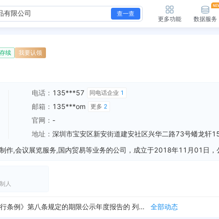
查一查
更多功能
数据服务
存续
我要认领
电话：
135***57
同电话企业
1
邮箱：
135***om
更多
2
官网：
-
地址：
深圳市宝安区新安街道建安社区兴华二路73号蟠龙轩15
制人
被列入税务非正常户，纳税人识别号：91440300MA5FCK2U8D 列入机关：国家税务总局深圳市宝安区税务局
全部动态
新增经营异常，列入原因：未依照《企业信息公示暂行条例》第八条规定的期限公示年度报告的 列入机关：深圳市市场监督管理局宝安监管局 列入日期：2026-03-18
全部动态
新增经营异常，列入原因：未依照《企业信息公示暂行条例》第八条规定的期限公示年度报告的 列入机关：深圳市市场监督管理局宝安监管局 列入日期：2025-01-21
全部动态