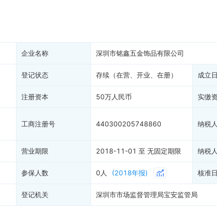
产抵押
双随机抽查
保信息
资质证书
权出质
知识产权出质
易注销
信用评价
企业名称
深圳市铭鑫五金饰品有限公司
销备案
进出口信用
算信息
登记状态
存续（在营、开业、在册）
债券信息
成立
准入境
地块公示
注册资本
50万人民币
实缴
购地信息
供应商
工商注册号
440300205748860
纳税
客户
营业期限
2018-11-01 至 无固定期限
纳税
参保人数
0人
(2018年报)
核准
登记机关
深圳市市场监督管理局宝安监管局