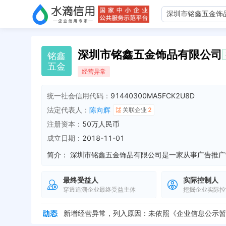
深圳市铭鑫五金饰品有限公司
铭
鑫
五
金
经营异常
统一社会信用代码：
91440300MA5FCK2U8D
法定代表人：
陈向辉
关联企业
2
注册资本：
50万人民币
成立日期：
2018-11-01
简介：
最终受益人
实际控制人
穿透追溯企业最终受益主体
挖掘企业实际控