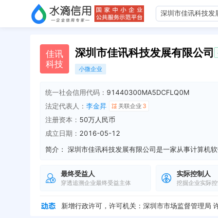
深圳市佳讯科技发展有限公司
佳
讯
科
技
小微企业
统一社会信用代码：
91440300MA5DCFLQ0M
法定代表人：
李金昇
关联企业
3
注册资本：
50万人民币
成立日期：
2016-05-12
简介：
最终受益人
实际控制人
穿透追溯企业最终受益主体
挖掘企业实际控