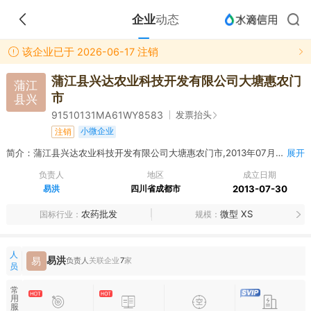
企业
动态
该企业已于 2026-06-17 注销
蒲江县兴达农业科技开发有限公司大塘惠农门
蒲江
市
县兴
发票抬头
91510131MA61WY8583
小微企业
注销
简介：蒲江县兴达农业科技开发有限公司大塘惠农门市,2013年07月30日成立，经营范围包括零售：农药（不含危险化学品）、农膜、农业机械；代销不再分装的小袋包装农作物种子（在公司经营范围内，凭种子代销委托书在有效期内经营）。（依法须经批准的项目，经相关部门批准后方可开展经营活动）。
展开
负责人
地区
成立日期
易洪
四川省成都市
2013-07-30
农药批发
微型 XS
国标行业
规模
人
易洪
易
负责人
关联企业
7
家
员
常
用
服