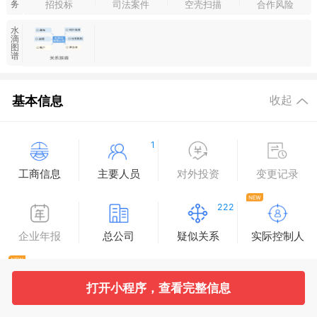
招投标
司法案件
空壳扫描
合作风险
务
水
滴
图
谱
基本信息
收起
1
工商信息
主要人员
对外投资
变更记录
222
企业年报
总公司
疑似关系
实际控制人
打开小程序，查看完整信息
最终受益人
同业分析
工商自主公示