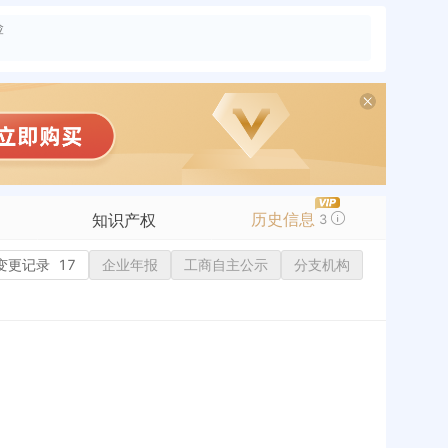
险
历史信息
知识产权
3
变更记录
商标信息
17
企业年报
工商自主公示
分支机构
专利信息
软件著作权
作品著作权
网络服务备案
历史
标准信息
APP
微信公众号