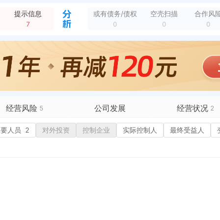
被列入税务非正常户，纳税人识别号：91440300MA5DHK0T20 列入机关：国家税务总局深圳市罗湖区税务局南湖税务所
全部动态
提示信息
或有债务/债权
空壳扫描
合作风
南湖街道迎春路海外联谊大厦四层A15
全部动态
7
0
0
0
新增经营异常，列入原因：未依照《企业信息公示暂行条例》第八条规定的期限公示年度报告的 列入机关：深圳市市场监督管理局罗湖监管局 列入日期：2018-07-12
全部动态
新增经营异常，列入原因：通过登记的住所或者经营场所无法联系的 列入机关：深圳市市场监督管理局罗湖监管局 列入日期：2018-06-11
全部动态
企业地址变更，变更前：深圳市宝安区石岩街道宝石东路293号壁辉大厦1310 变更后：深圳市罗湖区南湖街道迎春路海外联谊大厦四层A15
全部动态
企业地址变更，变更前：深圳市福田区沙头街道车公庙工业区泰然213栋工业厂房6D-101 变更后：深圳市宝安区石岩街道宝石东路293号壁辉大厦1310
全部动态
部动态
新增经营异常，列入原因：未依照《企业信息公示暂行条例》第八条规定的期限公示年度报告的 列入机关：深圳市市场监督管理局罗湖监管局 列入日期：2021-03-22
全部动态
经营风险
公司发展
经营状况
5
2
有债务债权
主要人员
2
对外投资
融资历史
控制企业
实际控制人
招投标
最终受益人
营异常
4
核心人员
招聘信息
政处罚
企业业务
广告推广
保处罚
竞品信息
电商店铺
重违法
科技成果
行政许可
1
税公告
专利奖
税务评级
务非正常户
1
新闻舆情
纳税人资质
1
大税收违法
科创分
抽查检查