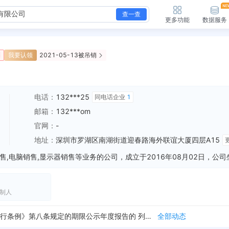
查一查
更多功能
数据服务
销
我要认领
2021-05-13被吊销
电话：
132***25
同电话企业
1
邮箱：
132***om
官网：
-
地址：
深圳市罗湖区南湖街道迎春路海外联谊大厦四层A15
制人
新增经营异常，列入原因：未依照《企业信息公示暂行条例》第八条规定的期限公示年度报告的 列入机关：深圳市市场监督管理局罗湖监管局 列入日期：2021-03-22
全部动态
新增经营异常，列入原因：未依照《企业信息公示暂行条例》第八条规定的期限公示年度报告的 列入机关：深圳市市场监督管理局罗湖监管局 列入日期：2019-12-27
全部动态
新增行政许可，许可名称：有限责任公司设立登记 许可机关：深圳市市场监督管理局 许可内容：主体类型：有限责任公司（自然人独资） 住所：深圳市福田区沙头街道车...
全部动态