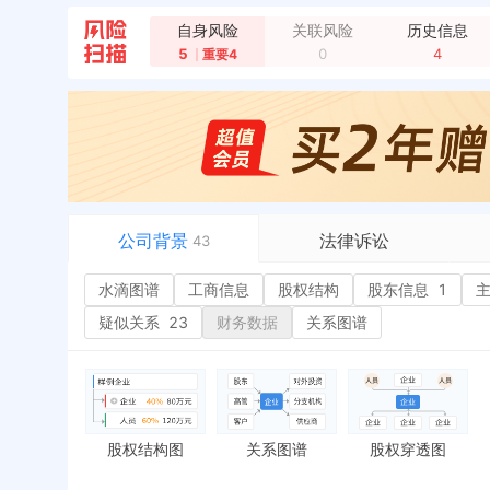
自身风险
关联风险
历史信息
企业地址变更，新增年报地址：广东省深圳市罗湖区
5
0
4
重要4
法定代表人变更，从 "黄金石" 变更为 "苏松松"
全
公司背景
法律诉讼
43
水滴图谱
水滴图谱
工商信息
司法案件
股权结构
股东信息
1
或
工商信息
立案信息
经
疑似关系
23
财务数据
关系图谱
股权结构
开庭公告
行
股东信息
1
法院公告
环
主要人员
2
裁判文书
严
对外投资
送达公告
欠
股权结构图
关系图谱
股权穿透图
控制企业
被执行人
税
实际控制人
失信被执行人
重