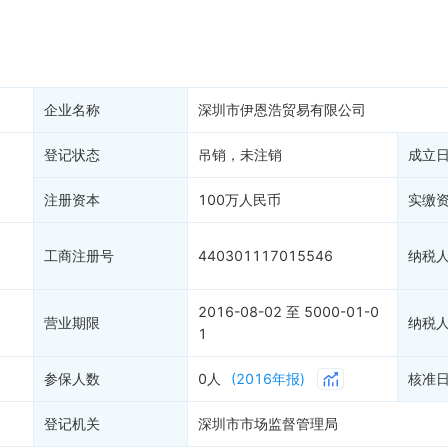
产抵押
双随机抽查
保信息
资质证书
权出质
知识产权出质
易注销
信用评价
企业名称
深圳市伊恩浩贸易有限公司
销备案
进出口信用
算信息
登记状态
吊销，未注销
债券信息
成立
准入境
地块公示
注册资本
100万人民币
实缴
购地信息
供应商
工商注册号
440301117015546
纳税
客户
2016-08-02 至 5000-01-0
营业期限
纳税
1
参保人数
0人
(2016年报)
核准
登记机关
深圳市市场监督管理局