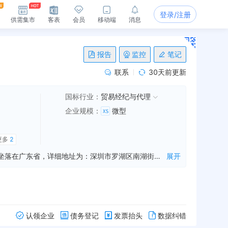
登录/注册
供需集市
客表
会员
移动端
消息
报告
监控
笔记
联系
30天前更新
国标行业：
贸易经纪与代理
企业规模
：
微型
更多
2
深圳市伊恩浩贸易有限公司是一家从事电子产品销售,电脑销售,显示器销售等业务的公司，成立于2016年08月02日，公司坐落在广东省，详细地址为：深圳市罗湖区南湖街道迎春路海外联谊大厦四层A15;经国家企业信用信息公示系统查询得知，深圳市伊恩浩贸易有限公司的信用代码/税号为91440300MA5DHK0T20，法人是苏松松，注册资本为100.000000万人民币，企业的经营范围为:一般经营项目是：电子产品、电脑、显示器、电器、电线电缆、数码产品、塑胶产品、机械设备、五金建材、金属材料、计算机软件、耐火材料、初级农产品、金属矿产品、化工产品（不含易燃易爆危险化学品）、服装服饰、纸张、日用品的销售；电脑产品的技术开发与技术咨询；国内贸易；货物及技术进出口。（法律、行政法规、国务院决定禁止的项目除外，限制的项目须取得许可后方可经营），许可经营项目是：
展开
认领企业
债务登记
发票抬头
数据纠错