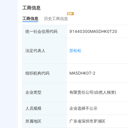
最终受益人
限制高消费
动
工商信息
变更记录
17
终本案件
担
工商信息
历史工商信息
企业年报
司法拍卖
股
工商自主公示
询价评估
简
统一社会信用代码
91440300MA5DHK0T20
分支机构
司法协助
注
疑似关系
23
破产重整
清
法定代表人
苏松松
财务数据
未
关系图谱
组织机构代码
MA5DHK0T-2
企业类型
有限责任公司(自然人独资)
人员规模
企业选择不公示
所属地区
广东省深圳市罗湖区