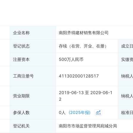
产抵押
双随机抽查
保信息
资质证书
权出质
知识产权出质
易注销
信用评价
企业名称
南阳齐得建材销售有限公司
销备案
进出口信用
算信息
登记状态
存续（在营、开业、在册）
债券信息
成立
准入境
地块公示
注册资本
500万人民币
实缴
购地信息
供应商
工商注册号
411302000128517
纳税
客户
2019-06-13 至 2029-06-1
营业期限
纳税
2
参保人数
0人
(2025年报)
核准
登记机关
南阳市市场监督管理局宛城分局