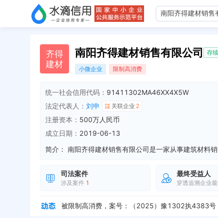
南阳齐得建材销售有限公司
齐
得
存
建
材
小微企业
限制高消费
统一社会信用代码：
91411302MA46XX4X5W
法定代表人：
刘申
关联企业
2
注册资本：
500万人民币
成立日期：
2019-06-13
简介：
司法案件
最终受益人
涉及案件
1
穿透追溯企业最