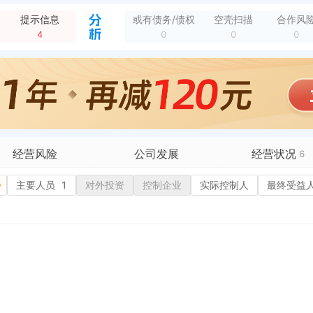
经营范围变更，变更前：建材销售；建筑垃圾综合利用。涉及许可经营项目，应取得相关部门许可后方可经营 变更后：一般项目：建筑材料销售；轻质建筑材料制造；轻质建...
全部动态
提示信息
或有债务/债权
空壳扫描
合作风
控股) 变更后：有限责任公司（自然人独资）
全部动态
4
0
0
0
新增行政许可，许可机关：国家税务总局南阳市宛城区税务局 许可内容：增值税专用发票（增值税税控系统）最高开票限额审批 有效期：2020-01-03至-
全部动态
新增行政许可，许可机关：南阳市宛城区发展和改革委员会 许可内容：南阳齐得建材销售有限公司年产3600万块混凝土实心砖建设项目 有效期：2020-11-30...
全部动态
新增行政许可，许可机关：国家税务总局南阳市宛城区税务局第一税务分局（办税服务厅） 许可内容：允许使用 有效期：2020-01-03至2099-12-31
全部动态
新增行政许可，许可名称：增值税专用发票（增值税税控系统）最高开票限额审批 许可机关：国家税务总局南阳市宛城区税务局第一税务分局（办税服务厅） 许可内容：增...
全部动态
村
全部动态
新增终本案件，案号：（2025）豫1302执4383号 执行标的（元）：40374 执行法院：南阳市宛城区人民法院 终本日期：2025-12-12
全部动态
经营风险
公司发展
经营状况
6
有债务债权
主要人员
1
对外投资
融资历史
控制企业
实际控制人
招投标
最终受益
营异常
核心人员
招聘信息
政处罚
企业业务
广告推广
保处罚
竞品信息
电商店铺
重违法
科技成果
行政许可
5
税公告
专利奖
税务评级
务非正常户
新闻舆情
纳税人资质
1
大税收违法
科创分
抽查检查