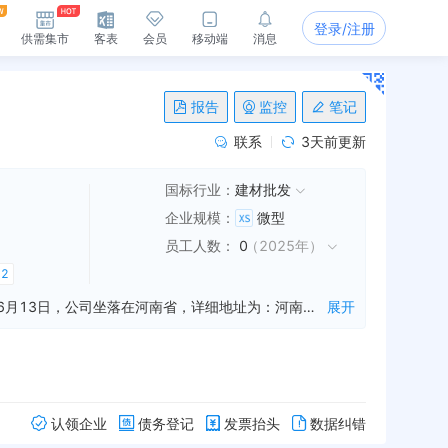
登录/注册
供需集市
客表
会员
移动端
消息
报告
监控
笔记
联系
3天前更新
国标行业：
建材批发
企业规模
：
微型
员工人数
：
0
（
2025年
）
多
2
南阳齐得建材销售有限公司是一家从事建筑材料销售,轻质建筑材料制造,轻质建筑材料销售等业务的公司，成立于2019年06月13日，公司坐落在河南省，详细地址为：河南省南阳市宛城区溧河乡十里铺村1组;经国家企业信用信息公示系统查询得知，南阳齐得建材销售有限公司的信用代码/税号为91411302MA46XX4X5W，法人是刘申，注册资本为500.000000万人民币，企业的经营范围为:一般项目：建筑材料销售；轻质建筑材料制造；轻质建筑材料销售；建筑装饰材料销售；建筑物清洁服务；水泥制品销售；建筑材料生产专用机械制造；建筑工程机械与设备租赁；建筑用石加工；建筑工程用机械销售；建筑废弃物再生技术研发；土石方工程施工；保温材料销售；建筑用金属配件销售；建筑砌块销售；新材料技术研发；新材料技术推广服务；固体废物治理；园林绿化工程施工；运输设备租赁服务；道路货物运输站经营；国内货物运输代理；运输货物打包服务；普通货物仓储服务（不含危险化学品等需许可审批的项目）；总质量4.5吨及以下普通货运车辆道路货物运输（除网络货运和危险货物）；装卸搬运（除依法须经批准的项目外，凭营业执照依法自主开展经营活动）许可项目：城市建筑垃圾处置（清运）；道路货物运输（不含危险货物）；城市配送运输服务（不含危险货物）（依法须经批准的项目，经相关部门批准后方可开展经营活动，具体经营项目以相关部门批准文件或许可证件为准）
展开
认领企业
债务登记
发票抬头
数据纠错