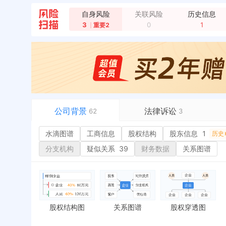
自身风险
关联风险
历史信息
企业类型变更，变更前：有限责任公司(自然人投资或
3
0
1
重要2
企业地址变更，新增年报地址：宛城区溧河乡十里铺
公司背景
法律诉讼
62
3
水滴图谱
水滴图谱
工商信息
司法案件
股权结构
1
股东信息
1
或
历史
工商信息
立案信息
经
分支机构
疑似关系
39
财务数据
关系图谱
股权结构
开庭公告
行
股东信息
1
法院公告
环
历史
主要人员
1
裁判文书
严
对外投资
送达公告
欠
股权结构图
关系图谱
股权穿透图
控制企业
被执行人
税
历史
实际控制人
失信被执行人
重