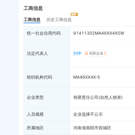
最终受益人
限制高消费
1
动
工商信息
变更记录
14
终本案件
1
担
工商信息
历史工商信息
企业年报
7
司法拍卖
股
工商自主公示
询价评估
简
统一社会信用代码
91411302MA46XX4X5W
分支机构
司法协助
注
疑似关系
39
破产重整
清
法定代表人
刘申
关联企业
2
财务数据
未
关系图谱
组织机构代码
MA46XX4X-5
企业类型
有限责任公司(自然人独资)
人员规模
企业选择不公示
所属地区
河南省南阳市宛城区