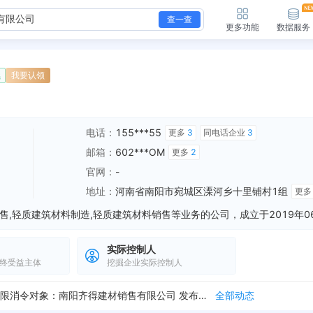
查一查
更多功能
数据服务
续
我要认领
电话：
155***55
更多
3
同电话企业
3
邮箱：
602***OM
更多
2
官网：
-
地址：
河南省南阳市宛城区溧河乡十里铺村1组
更
实际控制人
终受益主体
挖掘企业实际控制人
新增终本案件，案号：（2025）豫1302执4383号 执行标的（元）：40374 执行法院：南阳市宛城区人民法院 终本日期：2025-12-12
全部动态
被限制高消费，案号：（2025）豫1302执4383号 限消令对象：南阳齐得建材销售有限公司 发布日期：2025-10-31
全部动态
新增行政许可，许可机关：南阳市宛城区发展和改革委员会 许可内容：允许项目建设 有效期：2020-11-30至2022-11-30
全部动态