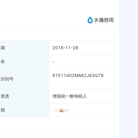
成为vip查看
日期
2016-11-28
资本
-
91511402MA62J83Q79
人识别号
人资质
增值税一般纳税人
日期