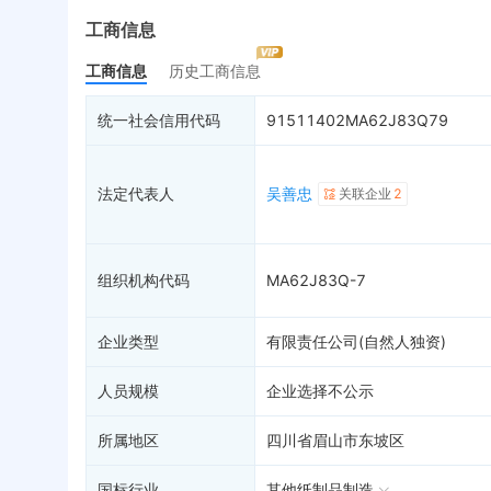
最终受益人
限制高消费
动
工商信息
变更记录
6
终本案件
担
工商信息
历史工商信息
企业年报
10
司法拍卖
股
工商自主公示
询价评估
简
统一社会信用代码
91511402MA62J83Q79
分支机构
司法协助
注
疑似关系
2
破产重整
清
法定代表人
吴善忠
关联企业
2
财务数据
未
关系图谱
组织机构代码
MA62J83Q-7
企业类型
有限责任公司(自然人独资)
人员规模
企业选择不公示
所属地区
四川省眉山市东坡区
国标行业
其他纸制品制造