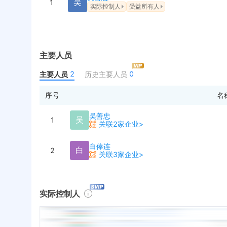
吴
1
实际控制人
受益所有人
主要人员
2
0
主要人员
历史主要人员
序号
名
吴善忠
吴
1
关联2家企业>
白俸连
白
2
关联3家企业>
实际控制人