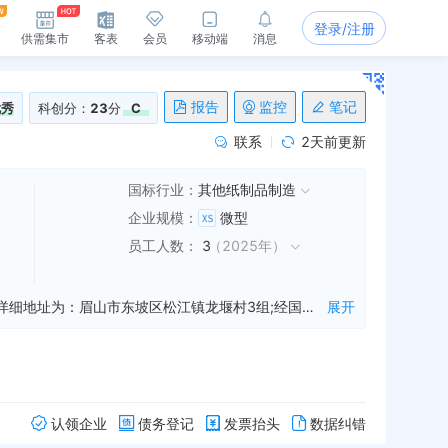
登录/注册
供需集市
客表
会员
移动端
消息
报告
监控
笔记
优秀
科创分：
23
分
C
联系
2天前更新
国标行业：
其他纸制品制造
企业规模
：
微型
员工人数
：
3
（
2025年
）
四川眉山天忠纸业有限公司是一家从事纸品切割,包装,销售等业务的公司，成立于2016年11月28日，公司坐落在四川省，详细地址为：眉山市东坡区松江镇龙堰村3组;经国家企业信用信息公示系统查询得知，四川眉山天忠纸业有限公司的信用代码/税号为91511402MA62J83Q79，法人是吴善忠，注册资本为30.000000万人民币，企业的经营范围为:纸品切割、包装、销售*（依法须经批准的项目，经相关部门批准后方可开展经营活动）
展开
认领企业
债务登记
发票抬头
数据纠错