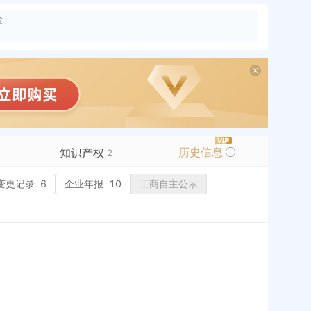
险
历史信息
知识产权
2
变更记录
商标信息
6
企业年报
2
10
工商自主公示
专利信息
软件著作权
作品著作权
网络服务备案
标准信息
APP
微信公众号