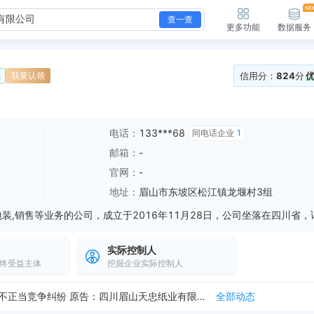
查一查
更多功能
数据服务
信用分：
824
分
续
我要认领
电话：
133***68
同电话企业
1
邮箱：
-
官网：
-
地址：
眉山市东坡区松江镇龙堰村3组
实际控制人
终受益主体
挖掘企业实际控制人
新增开庭公告，案由：不正当竞争纠纷 原告：吴**、四川眉山天忠纸业有限公司 被告：中顺洁柔纸业股份有限公司 法院：四川省眉山市中级人民法院 开庭时间：20...
全部动态
新增立案，案号：（2024）川14知民终9号 案由：不正当竞争纠纷 原告：四川眉山天忠纸业有限公司、吴** 被告：中顺洁柔纸业股份有限公司 法院：四川省眉...
全部动态
新增立案，案号：（2024）川1421知民初114号 案由：不正当竞争纠纷 其他当事人：四川眉山天忠纸业有限公司、中顺洁柔纸业股份有限公司、吴** 法院：...
全部动态
70万元”
全部动态