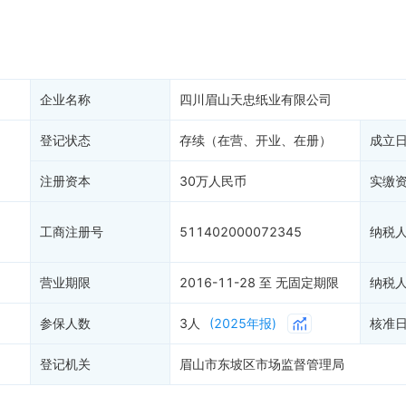
产抵押
双随机抽查
保信息
资质证书
权出质
知识产权出质
易注销
信用评价
企业名称
四川眉山天忠纸业有限公司
销备案
进出口信用
算信息
登记状态
存续（在营、开业、在册）
债券信息
成立
准入境
地块公示
注册资本
30万人民币
实缴
购地信息
供应商
工商注册号
511402000072345
纳税
客户
营业期限
2016-11-28 至 无固定期限
纳税
参保人数
3人
(2025年报)
核准
登记机关
眉山市东坡区市场监督管理局