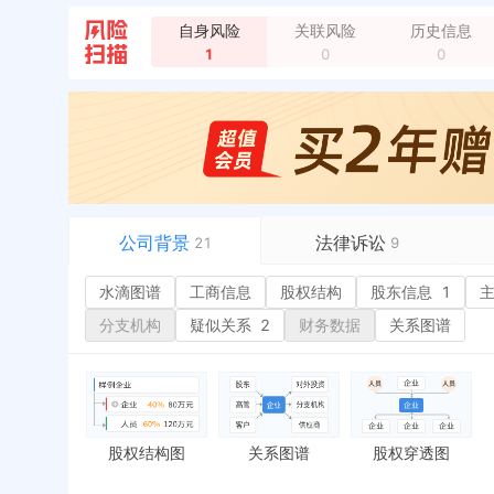
自身风险
关联风险
历史信息
1
0
0
公司背景
法律诉讼
21
9
水滴图谱
水滴图谱
工商信息
司法案件
股权结构
2
股东信息
1
或
工商信息
立案信息
4
经
分支机构
疑似关系
2
财务数据
关系图谱
股权结构
开庭公告
2
行
股东信息
1
法院公告
环
主要人员
2
裁判文书
1
严
对外投资
送达公告
欠
股权结构图
关系图谱
股权穿透图
控制企业
被执行人
税
实际控制人
失信被执行人
重