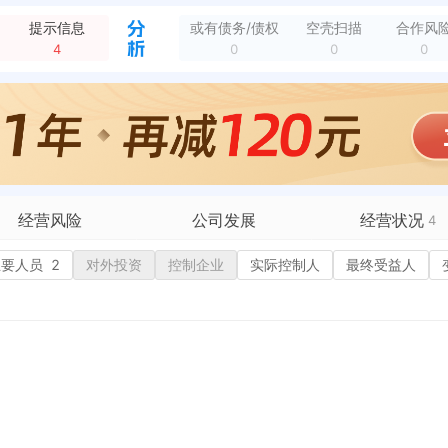
新增减资公告，关于四川眉山天忠纸业有限公司减少注册资本的公告 公告期限：2024-02-01 至 2024-03-17
全部动态
提示信息
或有债务/债权
空壳扫描
合作风
新增行政许可，许可机关：国家税务总局眉山市东坡区税务局 许可内容：增值税防伪税控系统最高开票限额审批 有效期：2020-09-22至2099-01-01
全部动态
4
0
0
0
新增行政许可，许可机关：眉山市卫生健康委员会 许可内容：新办 有效期：2021-06-16至2025-06-15
全部动态
新增开庭公告，原告：中顺洁柔纸业股份有限公司 被告：四川眉山天忠纸业有限公司、彭山区世纪百润副食山水福都店 法院：眉山市中级人民法院 开庭时间：2021-...
全部动态
新增立案，案号：（2021）川14民初233号 原告：中顺洁柔纸业股份有限公司 被告：四川眉山天忠纸业有限公司、彭山区世纪百润副食山水福都店 法院：眉山市...
全部动态
新增立案，案号：(2021)川14民初233号 案由：侵害商标权纠纷 原告：中顺洁柔纸业股份有限公司 被告：四川眉山天忠纸业有限公司 法院：四川省眉山市中...
全部动态
新增开庭公告，案由：不正当竞争纠纷 原告：吴**、四川眉山天忠纸业有限公司 被告：中顺洁柔纸业股份有限公司 法院：四川省眉山市中级人民法院 开庭时间：20...
全部动态
经营风险
公司发展
经营状况
4
有债务债权
主要人员
2
对外投资
融资历史
控制企业
实际控制人
招投标
最终受益人
营异常
核心人员
招聘信息
政处罚
企业业务
广告推广
保处罚
竞品信息
电商店铺
重违法
科技成果
行政许可
2
税公告
专利奖
税务评级
1
务非正常户
新闻舆情
纳税人资质
1
大税收违法
科创分
抽查检查