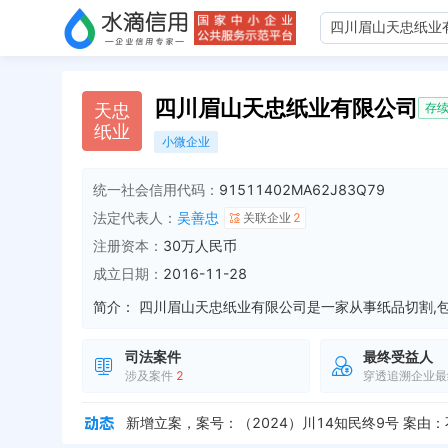
四川眉山天忠纸业有限公司
天
忠
存
纸
业
小微企业
统一社会信用代码：
91511402MA62J83Q79
法定代表人：
吴善忠
关联企业
2
注册资本：
30万人民币
成立日期：
2016-11-28
简介：
司法案件
最终受益人
涉及案件
2
穿透追溯企业最
注册资本减少，从“100万元”减少到“30万元”，减少“