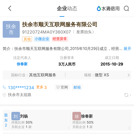
企业
动态
扶余市顺天互联网服务有限公司
扶余
市
发票抬头
91220724MA0Y360X07
小微企业
经营异常
其他
简介：扶余市顺天互联网服务有限公司,2015年10月29日成立，经营范围包括互联网技术咨询、网络营销（依法须经批准的项目，经相关部门批准后方可开展经营活动）
展开
法定代表人
注册资本
成立日期
徐春新
3
2015-10-29
万人民币
其他互联网服务
微型 XS
国标行业
规模
更多
130****1234
3
官网
邮箱
扶余市太祖路
-
股
刘
刘杨
徐
徐春新
东
持股比例
50%
持股比例
50%
2
关联企业
1
家
关联企业
1
家
1
2