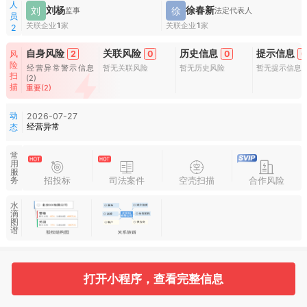
人
刘杨
徐春新
刘
徐
监事
法定代表人
员
关联企业
1
家
关联企业
1
家
2
自身风险
关联风险
历史信息
提示信息
风
2
0
0
0
险
经营异常警示信息
暂无关联风险
暂无历史风险
暂无提示信息
扫
(2)
描
重要(2)
动
2026-07-27
经营异常
态
常
用
服
招投标
司法案件
空壳扫描
合作风险
务
水
滴
图
谱
基本信息
收起
打开小程序，查看完整信息