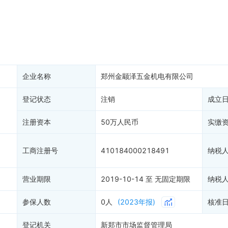
务非正常户
新闻舆情
纳税人资质
大税收违法
科创分
抽查检查
产抵押
双随机抽查
保信息
资质证书
权出质
知识产权出质
易注销
1
信用评价
企业名称
郑州金颛泽五金机电有限公司
销备案
进出口信用
算信息
登记状态
注销
债券信息
成立
准入境
地块公示
注册资本
50万人民币
实缴
购地信息
供应商
工商注册号
410184000218491
纳税
客户
营业期限
2019-10-14 至 无固定期限
纳税
参保人数
0人
(2023年报)
核准
登记机关
新郑市市场监督管理局