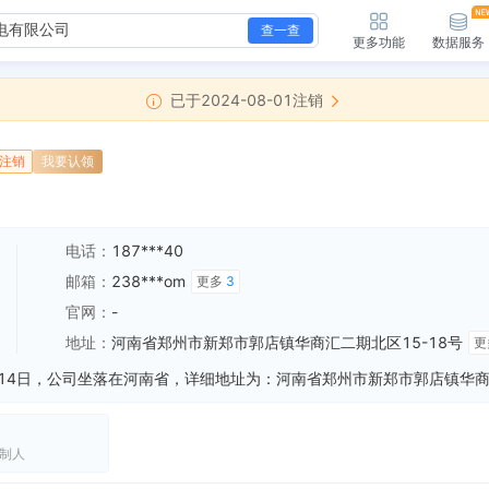
查一查
更多功能
数据服务
已于2024-08-01注销
注销
我要认领
电话：
187***40
邮箱：
238***om
更多
3
官网：
-
地址：
河南省郑州市新郑市郭店镇华商汇二期北区15-18号
更
制人
新增简易注销，简易注销结果：准许简易注销（未开业、无债权债务） 核准日期：2024-08-01 公告期：2024-07-10至2024-07-29
全部动态
企业地址变更，变更前：河南省郑州市新郑市龙湖镇华南城9B区1-148号 变更后：河南省郑州市新郑市郭店镇华商汇二期北区15-18号
全部动态