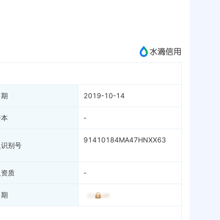
APP
微信公众号
成为vip查看
日期
2019-10-14
资本
-
91410184MA47HNXX63
人识别号
人资质
-
日期