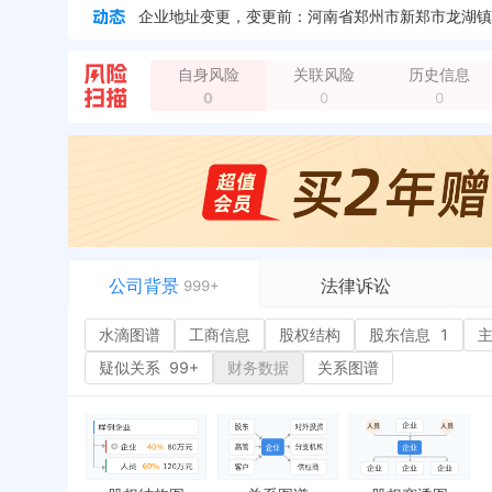
自身风险
关联风险
历史信息
0
0
0
企业地址变更，新增年报地址：河南省郑州市新郑市龙
企业地址变更，新增年报地址：河南省郑州市新郑市龙
公司背景
法律诉讼
999+
水滴图谱
水滴图谱
工商信息
司法案件
股权结构
股东信息
1
或
工商信息
立案信息
经
疑似关系
99+
财务数据
关系图谱
股权结构
开庭公告
行
股东信息
1
法院公告
环
主要人员
3
裁判文书
严
对外投资
送达公告
欠