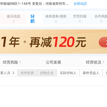
新增行政许可，许可名称：营业执照 许可机关：新郑市市场监督管理局 许可内容：营业执照 有效期：2019-10-14至2099-12-31
全部动态
新增行政许可，许可名称：暂无 许可机关：国家税务总局新郑市税务局 许可内容：增值税专用发票（增值税税控系统）最高开票限额审批 有效期：2021-12-09...
全部动态
新增行政许可，许可机关：国家税务总局新郑市税务局 许可内容：增值税专用发票（增值税税控系统）最高开票限额审批 有效期：2021-12-09至2099-12-31
全部动态
提示信息
或有债务/债权
空壳扫描
合作风
新增行政许可，许可机关：郑州市市场监督管理局 许可内容：批发兼零售：五金交电、机械设备、日用百货、劳保用品、润滑油、润滑脂、防冻液、制动液、传达设备及配件...
全部动态
0
0
0
0
湖镇华南城9B区1-148号
全部动态
企业地址变更，变更前：河南省郑州市新郑市龙湖镇华南城乾隆物流园A03仓库4＃-02 变更后：河南省郑州市新郑市龙湖镇华南城9B区1-148号
全部动态
企业地址变更，变更前：河南省郑州市新郑市龙湖镇华南城9B1-148 变更后：河南省郑州市新郑市龙湖镇华南城乾隆物流园A03仓库4＃-02
全部动态
湖镇华南城9B1-148
全部动态
新增简易注销，简易注销结果：准许简易注销（未开业、无债权债务） 核准日期：2024-08-01 公告期：2024-07-10至2024-07-29
全部动态
经营风险
公司发展
经营状况
1
1
有债务债权
主要人员
3
对外投资
融资历史
控制企业
实际控制人
招投标
最终受益人
营异常
核心人员
招聘信息
政处罚
企业业务
广告推广
保处罚
竞品信息
电商店铺
重违法
科技成果
行政许可
1
税公告
专利奖
税务评级