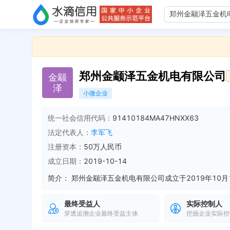
郑州金颛泽五金机电有限公司
金
颛
泽
小微企业
统一社会信用代码：
91410184MA47HNXX63
法定代表人：
李军飞
注册资本：
50万人民币
成立日期：
2019-10-14
简介：
最终受益人
实际控制人
穿透追溯企业最终受益主体
挖掘企业实际控