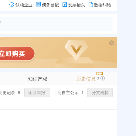
认领企业
债务登记
发票抬头
数据纠错
险
历史信息
知识产权
3
变更记录
商标信息
6
企业年报
工商自主公示
1
分支机构
专利信息
软件著作权
作品著作权
网络服务备案
历史
标准信息