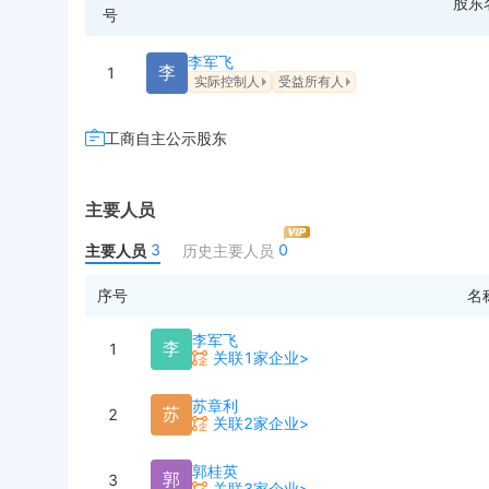
股东
号
李军飞
李
1
实际控制人
受益所有人
工商自主公示股东
主要人员
3
0
主要人员
历史主要人员
序号
名
李军飞
李
1
关联1家企业>
苏章利
苏
2
关联2家企业>
郭桂英
郭
3
关联3家企业>