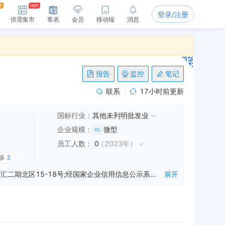
登录/注册
供需集市
客表
会员
移动端
消息
报告
监控
笔记
联系
17小时前更新
国标行业：
其他未列明批发业
企业规模
：
微型
员工人数
：
0
（
2023年
）
多
3
郑州金颛泽五金机电有限公司成立于2019年10月14日，公司坐落在河南省，详细地址为：河南省郑州市新郑市郭店镇华商汇二期北区15-18号;经国家企业信用信息公示系统查询得知，郑州金颛泽五金机电有限公司的信用代码/税号为91410184MA47HNXX63，法人是李军飞，注册资本为50.000000万人民币，企业的经营范围为:批发兼零售：五金交电、机械设备、日用百货、劳保用品、润滑油、润滑脂、防冻液、制动液、传达设备及配件、橡胶制品、汽车养护用品、汽车配件、塑料制品、标准件、化工产品（危险化学品除外）。涉及许可经营项目，应取得相关部门许可后方可经营
展开