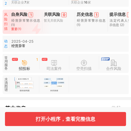
关联企业
7
家
关联企业
16
家
2
自身风险
关联风险
历史信息
提示信息
风
1
0
1
1
险
经营异常警示信息
暂无关联风险
经营异常警示信息
法定代表人
扫
(1)
(1)
示信息
(2)
描
重要(1)
动
2025-04-25
经营异常
态
常
1
用
服
招投标
司法案件
空壳扫描
合作风险
务
水
滴
图
谱
基本信息
收起
打开小程序，查看完整信息
1
2