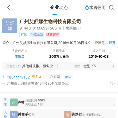
企业
动态
广州艾舒娜生物科技有限公司
艾舒
娜
发票抬头
91440101MA59F5851R
小微企业
经营异常
存续
简介：广州艾舒娜生物科技有限公司,2016年10月08日成立，经营范围包括化学试剂和助剂销售（监控化学品、危险化学品除外）;非许可类医疗器械经营;贸易咨询服务;贸易代理;商品批发贸易（许可审批类商品除外）;商品零售贸易（许可审批类商品除外）;货物进出口（专营专控商品除外）;技术进出口;生物技术开发服务;生物技术咨询、交流服务;生物技术转让服务;医疗用品及器材零售（不含药品及医疗器械）;生物医疗技术研究;
展开
法定代表人
注册资本
成立日期
陈焕佳
200
2016-10-08
万人民币
其他科技推广服务业
微型 XS
国标行业
规模
更多
180****3152
4
官网
邮箱
广州市天河区黄村路134号201(仅限办公)
-
股
持股比例
100%
卢
卢林
东
关联企业
1
家
1
人
钟富盛
陈焕佳
钟
陈
监事
执行董事兼总经理
员