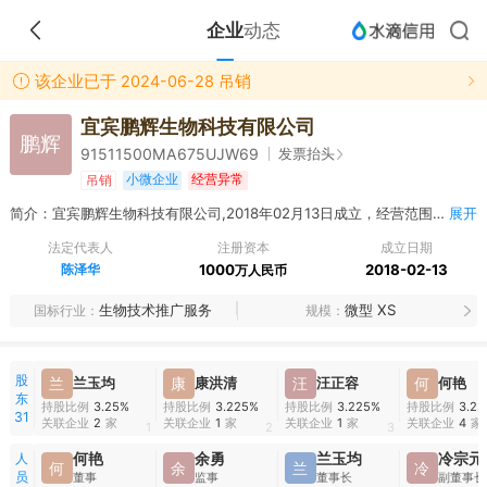
企业
动态
该企业已于 2024-06-28 吊销
宜宾鹏辉生物科技有限公司
鹏辉
发票抬头
91511500MA675UJW69
小微企业
经营异常
吊销
简介：宜宾鹏辉生物科技有限公司,2018年02月13日成立，经营范围包括生物制品、生物制品生产技术的研发、技术转让；生物技术、农业技术、水产品养殖技术的开发、服务、推广、成果转让；化工原料及产品（不含危险化学品及易制毒品）、生物医药制品生产技术研发；初级食用农产品的销售、收购（除粮食）；水稻、果蔬、花卉、苗木、药材的种植、销售；预包装食品、化妆品、服装、包装材料、保健品、建筑材料、医药制品的销售；农副产品收购、销售；有机肥料加工、销售；中药材野生品种选育；水产品养殖、销售；冷藏服务；生态农业观光旅游。（依法须经批准的项目，经相关部门批准后方可开展经营活动）
展开
法定代表人
注册资本
成立日期
陈泽华
1000
2018-02-13
万人民币
生物技术推广服务
微型 XS
国标行业
规模
股
兰
兰玉均
康
康洪清
汪
汪正容
何
何艳
东
持股比例
3.25%
持股比例
3.225%
持股比例
3.225%
持股比例
3.2
31
关联企业
2
家
关联企业
1
家
关联企业
1
家
关联企业
4
家
1
2
3
人
何艳
余勇
兰玉均
冷宗元
何
余
兰
冷
员
董事
监事
董事长
副董事长