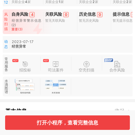
关联企业
4
家
关联企业
1
家
关联企业
2
家
关联企业
2
家
12
自身风险
关联风险
历史信息
提示信息
风
4
0
0
0
险
经营异常警示信息
暂无关联风险
暂无历史风险
暂无提示信息
扫
(2)
描
重要(3)
动
2023-07-17
经营异常
态
常
用
服
招投标
司法案件
空壳扫描
合作风险
务
水
滴
图
谱
基本信息
收起
打开小程序，查看完整信息
31
12