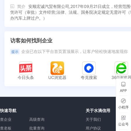
简介
安顺宏诚汽贸有限公司,2017年09月21日成立，经
凭许可（审批）文件经营;法律、法规、国务院决定规定无需许可
办汽车上牌过户。）
访客如何找到企业
企业已在以下平台首页置顶展示，让客户轻松快速地发现你
提示
今日头条
UC浏览器
夸克搜索
360浏览
APP
小程序
快速导航
关于水滴信用
查企业
高级查询
关于我们
公众号
查老板
批量查询
用户协议