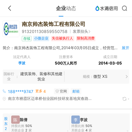
企业
动态
南京帅杰装饰工程有限公司
发票抬头
913201130859550758
小微企业
失信被执行人
限制高消费
存续
简介：南京帅杰装饰工程有限公司,2014年03月05日成立，经营范围包括室内外装饰工程、建筑工程设计与施工；建筑材料销售；装饰材料销售与安装；展览工程设计与施工；外墙保温材料、金属制品销售；防水工程、道路绿化工程、园林绿化工程、水电安装、暖通工程、排水工程、外墙清洗工程施工。（依法须经批准的项目，经相关部门批准后方可开展经营活动）
展开
法定代表人
注册资本
成立日期
李波
500
2014-03-05
万人民币
建筑装饰、装修和其他建
国标行
微型 XS
规模
业
筑业
更多
188****9747
4
官网
邮箱
南京市栖霞区迈皋桥创业园科技研发基地寅春路18号-A1618
-
股
陈
陈倩
李
李波
东
持股比例
50%
持股比例
50%
2
关联企业
2
家
关联企业
4
家
1
2