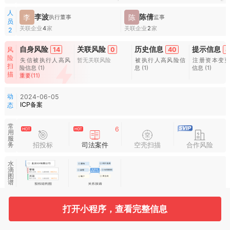
人
李波
陈倩
李
陈
执行董事
监事
员
关联企业
4
家
关联企业
2
家
2
自身风险
关联风险
历史信息
提示信息
14
0
40
4
风
险
失信被执行人高风
暂无关联风险
被执行人高风险信
注册资本变
扫
险信息
(1)
息
(1)
信息
(1)
描
重要(11)
动
2024-06-05
ICP备案
态
常
6
用
服
招投标
司法案件
空壳扫描
合作风险
务
水
滴
图
谱
打开小程序，查看完整信息
基本信息
收起