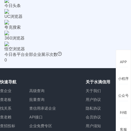
今日头条
UC浏览器
夸克搜索
360浏览器
悟空浏览器
今日各平台全部企业展示次数
0
APP
小程序
快速导航
关于水滴信用
查企业
高级查询
关于我们
公众号
查老板
批量查询
用户协议
找关系
查信用承诺企业
隐私协议
纠错
查老赖
API接口
会员协议
查招投标
企业免费专区
用户须知
客服