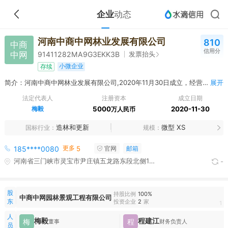
企业
动态
河南中商中网林业发展有限公司
810
中商
信用分
中网
发票抬头
91411282MA9G3EKK3B
小微企业
存续
简介：河南中商中网林业发展有限公司,2020年11月30日成立，经营范围包括许可项目：木材采运；旅游业务；建设工程设计；房屋建筑和市政基础设施项目工程总承包（依法须经批准的项目，经相关部门批准后方可开展经营活动，具体经营项目以相关部门批准文件或许可证件为准）一般项目：人工造林；森林经营和管护；森林改培；树木种植经营；畜牧渔业饲料销售；林业产品销售；农副产品销售；木材销售；对外承包工程；园林绿化工程施工；普通货物仓储服务（不含危险化学品等需许可审批的项目）；低温仓储（不含危险化学品等需许可审批的项目）；中草药种植；林业有害生物防治服务；智能农业管理；规划设计管理；土地整治服务；城市公园管理；游览景区管理；园区管理服务；休闲观光活动（除依法须经批准的项目外，凭营业执照依法自主开展经营活动）
展开
法定代表人
注册资本
成立日期
梅毅
5000
2020-11-30
万人民币
造林和更新
微型 XS
国标行业
规模
更多
185****0080
5
官网
邮箱
河南省三门峡市灵宝市尹庄镇五龙路东段北侧1幢3层313
-
股
持股比例
100%
中商中网园林景观工程有限公司
东
投资企业
2
家
1
人
梅毅
程建江
梅
程
董事
财务负责人
员