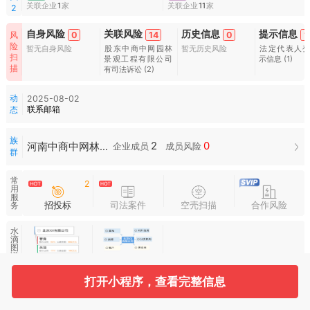
关联企业
1
家
关联企业
11
家
2
自身风险
关联风险
历史信息
提示信息
0
14
0
1
风
险
暂无自身风险
股东中商中网园林
暂无历史风险
法定代表人
扫
景观工程有限公司
示信息
(1)
描
有司法诉讼
(2)
动
2025-08-02
联系邮箱
态
族
2
0
河南中商中网林业发展有限公司族群
企业成员
成员风险
群
常
2
用
服
招投标
司法案件
空壳扫描
合作风险
务
水
滴
图
谱
打开小程序，查看完整信息
基本信息
收起