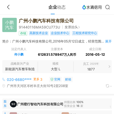
企业
动态
广州小鹏汽车科技有限公司
小鹏
汽车
发票抬头
91440116MA59CU773U
高新技术企业
企业技术中心
工程技术研究中心
存续
简介：广州小鹏汽车科技有限公司,2016年05月12日成立，经营范围包括工程和技术研究和试验发展;技术服务、技术开发、技术咨询、技术交流、技术转让、技术推广;充电桩销售;汽车零配件批发;汽车销售;机动车充电销售;集中式快速充电站;工业设计服务;新能源汽车整车销售;通信设备制造;互联网销售（除销售需要许可的商品）;机械电气设备制造;电气机械设备销售;电气设备销售;电力电子元器件制造;电力电子元器件销售;软件销售;软件开发;信息技术咨询服务;机动车修理和维护;非居住房地产租赁;机械设备租赁;仓储设备租赁服务;小微型客车租赁经营服务;物业管理;技术进出口;货物进出口;停车场服务;健身休闲活动;体育用品设备出租;体育场地设施经营（不含高危险性体育运动）;组织体育表演活动;租赁服务（不含许可类租赁服务）;公园、景区小型设施娱乐活动;柜台、摊位出租;会议及展览服务;广告发布;休闲观光活动;科普宣传服务;园林绿化工程施工;票务代理服务;城市公园管理;
展开
法定代表人
注册资本
成立日期
何小鹏
612631.578947
2016-05-12
万人民币
战略新兴产业
规模
员工
2025年
新能源汽车整车制造
大型 L
1877
更多
020-6680****
3
官网
邮箱
广州市天河区岑村丰庄大街10号2层208室
-
股
持股比例
100%
广州橙行智动汽车科技有限公司
东
投资企业
16
家
1
人