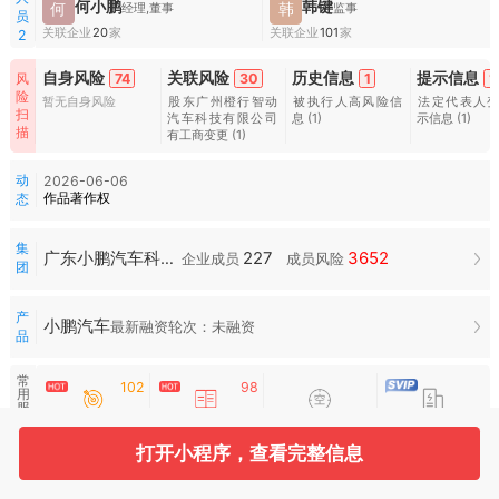
何小鹏
韩键
何
韩
经理,董事
监事
员
关联企业
20
家
关联企业
101
家
2
自身风险
关联风险
历史信息
提示信息
74
30
1
1
风
险
暂无自身风险
股东广州橙行智动
被执行人高风险信
法定代表人
扫
汽车科技有限公司
息
(1)
示信息
(1)
描
有工商变更
(1)
动
2026-06-06
作品著作权
态
集
227
3652
广东小鹏汽车科技集团有限公司集团
企业成员
成员风险
团
产
小鹏汽车
最新融资轮次：未融资
品
常
102
98
用
服
招投标
司法案件
空壳扫描
合作风险
务
打开小程序，查看完整信息
水
滴
图