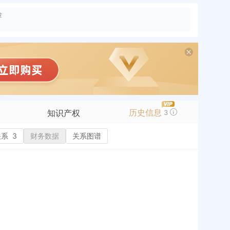
险
历史信息
知识产权
3
关系
3
商标信息
财务数据
关系图谱
专利信息
软件著作权
作品著作权
网络服务备案
历史
标准信息
APP
微信公众号