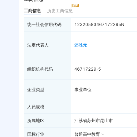
分支机构
限制高消费
动
工商信息
历史工商信息
疑似关系
3
终本案件
担
财务数据
司法拍卖
股
统一社会信用代码
12320583467172295N
关系图谱
询价评估
简
司法协助
注
法定代表人
还胜元
破产重整
清
未
组织机构代码
46717229-5
企业类型
事业单位
人员规模
-
所属地区
江苏省苏州市昆山市
国标行业
普通高中教育