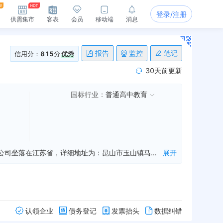
登录/注册
供需集市
客表
会员
移动端
消息
报告
监控
笔记
信用分：
815
分
优秀
30天前更新
国标行业：
普通高中教育
昆山市第一中学是一家从事实施高中学历教育,促进基础教育发展,高中学历教育等业务的公司，成立于2021年01月12日，公司坐落在江苏省，详细地址为：昆山市玉山镇马鞍山中路619号;经国家企业信用信息公示系统查询得知，昆山市第一中学的信用代码/税号为12320583467172295N，法人是还胜元，注册资本为9678.5万元，企业的经营范围为:实施高中学历教育，促进基础教育发展。高中学历教育
展开
认领企业
债务登记
发票抬头
数据纠错