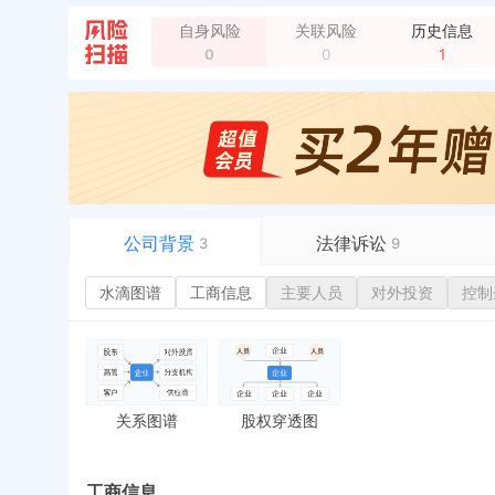
自身风险
关联风险
历史信息
0
0
1
公司背景
法律诉讼
3
9
水滴图谱
水滴图谱
工商信息
司法案件
主要人员
1
对外投资
控制
或
工商信息
立案信息
3
经
主要人员
开庭公告
2
行
对外投资
法院公告
环
控制企业
裁判文书
3
严
关系图谱
股权穿透图
变更记录
送达公告
欠
企业年报
被执行人
税
历史
工商信息
工商自主公示
失信被执行人
重