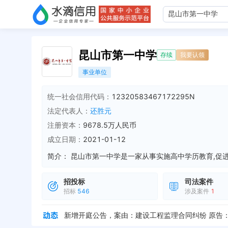
昆山市第一中学
存续
我要认领
事业单位
统一社会信用代码：
12320583467172295N
法定代表人：
还胜元
注册资本：
9678.5万人民币
成立日期：
2021-01-12
简介：
招投标
司法案件
招标
546
涉及案件
1