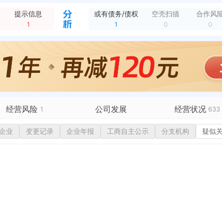
新增合同验收，关于扇子的网上商城合同公告 中标金额：4000元 招采单位：昆山市第一中学 中标单位：炘知惠信息（江苏）有限公司
全部动态
提示信息
或有债务/债权
空壳扫描
合作风
发布中标成交，昆山市第一中学关于手套的网上商城采购项目成交公告 中标金额：4000元 招采单位：昆山市第一中学 中标单位：炘知惠信息（江苏）有限公司
全部动态
1
1
0
0
发布中标成交，昆山市第一中学关于昆山市第一中学监控添置项目项目成交公告 中标金额：395000元 招采单位：昆山市第一中学 中标单位：昆山中迈信息科技有限公司
全部动态
新增合同验收，关于硒鼓的网上商城合同公告 中标金额：8185元 招采单位：昆山市第一中学 中标单位：瑞祥全球购超市有限公司
全部动态
新增合同验收，关于垃圾袋的网上商城合同公告 中标金额：4530元 招采单位：昆山市第一中学 中标单位：炘知惠信息（江苏）有限公司
全部动态
新增合同验收，关于家私清洁剂的网上商城合同公告 中标金额：4526元 招采单位：昆山市第一中学 中标单位：炘知惠信息（江苏）有限公司
全部动态
新增合同验收，关于缓冲绳的网上商城合同公告 中标金额：4262元 招采单位：昆山市第一中学 中标单位：炘知惠信息（江苏）有限公司
全部动态
新增招标，昆山市第一中学物业管理服务采购公告 预算金额：3385210元 招采单位：昆山市第一中学
全部动态
经营风险
公司发展
经营状况
1
633
企业
有债务债权
变更记录
1
企业年报
融资历史
工商自主公示
分支机构
招投标
99+
疑似
营异常
核心人员
招聘信息
政处罚
企业业务
广告推广
保处罚
竞品信息
电商店铺
重违法
科技成果
行政许可
18
税公告
专利奖
税务评级
务非正常户
新闻舆情
纳税人资质
大税收违法
科创分
抽查检查