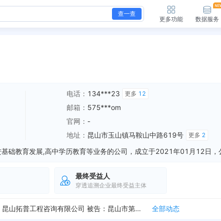
查一查
更多功能
数据服务
电话：
134***23
更多
12
邮箱：
575***om
官网：
-
地址：
昆山市玉山镇马鞍山中路619号
更多
2
最终受益人
穿透追溯企业最终受益主体
新增招标，昆山市第一中学物业管理服务采购公告 预算金额：3385210元 招采单位：昆山市第一中学
全部动态
新增开庭公告，案由：建设工程监理合同纠纷 原告：昆山拓普工程咨询有限公司 被告：昆山市第一中学 法院：江苏省昆山市人民法院 开庭时间：2019-06-05
全部动态
新增开庭公告，案由：建设工程监理合同纠纷 原告：昆山拓普工程咨询有限公司 被告：昆山市第一中学 法院：昆山市人民法院 开庭时间：2019-11-25
全部动态