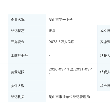
产抵押
双随机抽查
保信息
资质证书
1
权出质
知识产权出质
企业名称
昆山市第一中学
易注销
信用评价
登记状态
正常
成立
销备案
进出口信用
算信息
债券信息
开办资金
9678.5万人民币
实缴
准入境
地块公示
1
购地信息
工商注册号
-
纳税
供应商
53
客户
2026-03-11 至 2031-03-1
营业期限
纳税
1
参保人数
-
核准
登记机关
昆山市事业单位登记管理局