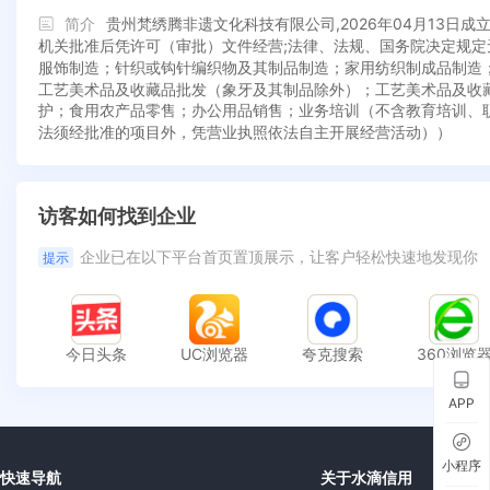
简介
贵州梵绣腾非遗文化科技有限公司,2026年04月13
机关批准后凭许可（审批）文件经营;法律、法规、国务院决定规
服饰制造；针织或钩针编织物及其制品制造；家用纺织制成品制造
工艺美术品及收藏品批发（象牙及其制品除外）；工艺美术品及收
护；食用农产品零售；办公用品销售；业务培训（不含教育培训、
法须经批准的项目外，凭营业执照依法自主开展经营活动））
访客如何找到企业
企业已在以下平台首页置顶展示，让客户轻松快速地发现你
提示
今日头条
UC浏览器
夸克搜索
360浏览
APP
小程序
快速导航
关于水滴信用