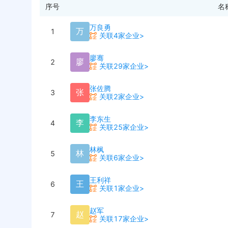
序号
名
万良勇
万
1
关联4家企业>
廖骞
廖
2
关联29家企业>
张佐腾
张
3
关联2家企业>
李东生
李
4
关联25家企业>
林枫
林
5
关联6家企业>
王利祥
王
6
关联1家企业>
赵军
赵
7
关联17家企业>