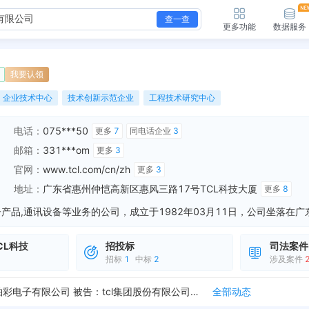
查一查
更多功能
数据服务
我要认领
企业技术中心
技术创新示范企业
工程技术研究中心
电话：
075***50
更多
7
同电话企业
3
邮箱：
331***om
更多
3
官网：
www.tcl.com/cn/zh
更多
3
地址：
广东省惠州仲恺高新区惠风三路17号TCL科技大厦
更多
8
CL科技
招投标
司法案件
招标
1
中标
2
涉及案件
新增开庭公告，案由：侵害商标权纠纷 原告：tcl集团股份有限公司 被告：广州市白云区龙归伟洪厨具百货店 法院：广东省广州市白云区人民法院 开庭时间：202...
全部动态
新增开庭公告，案由：侵害商标权纠纷 原告：tcl集团股份有限公司 被告：广州市白云区黄石骆巧荣百货店 法院：广东省广州市白云区人民法院 开庭时间：2020...
全部动态
新增开庭公告，案由：侵害商标权纠纷 原告：广州铂彩电子有限公司 被告：tcl集团股份有限公司、杭州阿里巴巴广告有限公司 法院：广州知识产权法院 开庭时间：...
全部动态
新增开庭公告，案由：侵害商标权纠纷 原告：tcl集团股份有限公司 被告：上海寓通通信设备工程有限公司、公司、浙江淘宝网络有限公司、深圳市益爱美实业有限公司...
全部动态