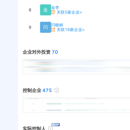
金李
金
8
关联5家企业>
闫晓林
闫
9
关联16家企业>
企业对外投资
70
控制企业
475
实际控制人