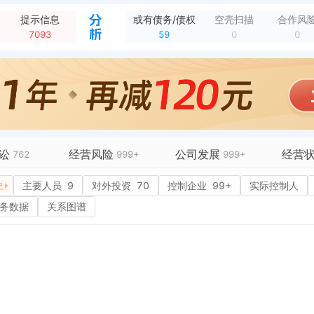
新增开庭公告，案由：侵害商标权纠纷 原告：tcl集团股份有限公司 被告：上海旌弋实业有限公司、公司、浙江淘宝网络有限公司、深圳市益爱美实业有限公司、益爱美...
全部动态
提示信息
或有债务/债权
空壳扫描
合作风
新增开庭公告，案由：侵害商标权纠纷 原告：tcl集团股份有限公司 被告：上海旌弋实业有限公司、公司、浙江淘宝网络有限公司、深圳市益爱美实业有限公司、益爱美...
全部动态
7093
59
0
0
新增开庭公告，案由：侵害商标权纠纷 原告：tcl集团股份有限公司 被告：上海寓通通信设备工程有限公司、公司、浙江淘宝网络有限公司、深圳市益爱美实业有限公司...
全部动态
新增企业公告，TCL科技:关于员工持股计划持有人会议决议及实施进展的公告 公告类型：员工持股计划 公告日期：2026-08-04
全部动态
发行战略配售 证券日报（百家号）
全部动态
方法、智能终端及存储介质” 证券之星
全部动态
新增开庭公告，案由：侵害商标权纠纷 原告：tcl集团股份有限公司 被告：广州市白云区龙归伟洪厨具百货店 法院：广东省广州市白云区人民法院 开庭时间：202...
全部动态
讼
经营风险
公司发展
经营
762
999+
999+
99+
主要人员
或有债务债权
9
对外投资
59
70
控制企业
融资历史
99+
7
实际控制人
招投标
史
87
经营异常
核心人员
55
招聘信
务数据
关系图谱
99+
行政处罚
企业业务
1
广告推
8
环保处罚
竞品信息
29
电商店
99
严重违法
科技成果
16
行政许
15
欠税公告
专利奖
2
税务评
税务非正常户
新闻舆情
99+
纳税人
历史
行人
重大税收违法
科创分
抽查检