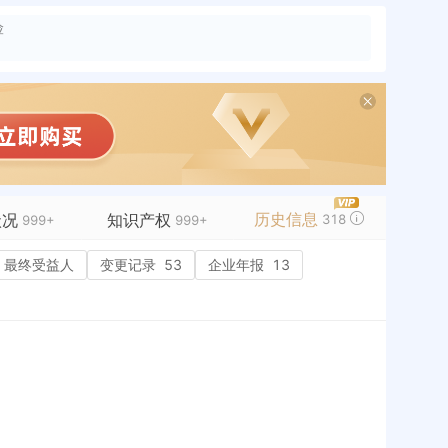
险
历史信息
状况
知识产权
318
999+
999+
99+
最终受益人
商标信息
变更记录
99+
53
企业年报
13
息
99+
专利信息
99+
历史
广
41
软件著作权
8
铺
作品著作权
6
可
28
网络服务备案
3
历史
历史
级
11
标准信息
45
资质
2
APP
8
查
微信公众号
1