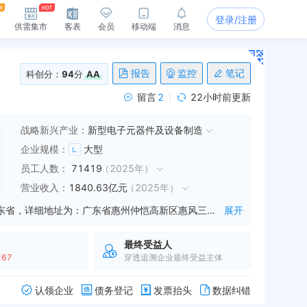
登录/注册
供需集市
客表
会员
移动端
消息
报告
监控
笔记
科创分：
94
分
AA
留言
2
22小时前更新
战略新兴产业：
新型电子元器件及设备制造
企业规模
：
大型
员工人数
：
71419
（
2025年
）
营业收入
：
1840.63亿元
（
2025年
）
TCL科技集团股份有限公司是一家从事半导体,电子产品,通讯设备等业务的公司，成立于1982年03月11日，公司坐落在广东省，详细地址为：广东省惠州仲恺高新区惠风三路17号TCL科技大厦;经国家企业信用信息公示系统查询得知，TCL科技集团股份有限公司的信用代码/税号为91441300195971850Y，法人是李东生，注册资本为2080086.244700万，企业的经营范围为:研究、开发、生产、销售：半导体、电子产品及通讯设备、新型光电、液晶显示器件，货物或技术进出口（国家禁止或涉及行政审批的货物和技术进出口除外），创业投资业务及创业投资咨询，为创业企业提供创业管理服务，参与发起创业投资机构与投资管理顾问机构，不动产租赁，提供信息系统服务，提供会务服务，提供电子计算机技术服务和电子产品技术开发服务，软件产品的开发及销售，专利转让，代理报关服务，提供顾问服务，支付结算。（依法须经批准的项目，经相关部门批准后方可开展经营活动）〓
展开
最终受益人
267
穿透追溯企业最终受益主体
认领企业
债务登记
发票抬头
数据纠错