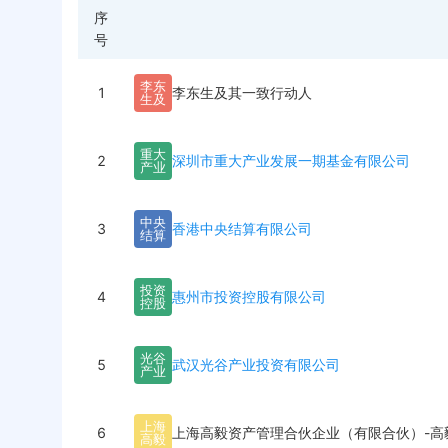
序
号
李
东
1
李东生及其一致行动人
生
及
重
大
2
深圳市重大产业发展一期基金有限公司
产
业
中
央
3
香港中央结算有限公司
结
算
投
资
4
惠州市投资控股有限公司
控
股
光
谷
5
武汉光谷产业投资有限公司
产
业
上
海
6
上海高毅资产管理合伙企业（有限合伙）-高
高
毅