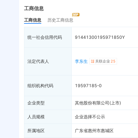
十大股东
最终受益人
限制高消
工商信息
十大流通股东
变更记录
53
终本案件
工商信息
历史工商信息
股本结构
企业年报
13
司法拍卖
分红情况
45
工商自主公示
7
询价评估
统一社会信用代码
91441300195971850Y
上市公告
99+
分支机构
2
司法协助
疑似关系
99+
破产重整
财务数据
法定代表人
李东生
关联企业
25
关系图谱
组织机构代码
19597185-0
企业类型
其他股份有限公司(上市)
人员规模
企业选择不公示
所属地区
广东省惠州市惠城区