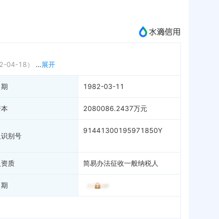
抽查
历史
书
99+
成为vip查看
权出质
价
1
信用
1
2-04-18）
…
展开
息
70
日期
1982-03-11
示
1
息
1
资本
2080086.2437万元
91441300195971850Y
人识别号
人资质
简易办法征收一般纳税人
日期