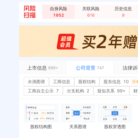
自身风险
关联风险
历史信息
1952
616
9
新闻，TCL科技：公司近期参与了长鑫科技首次公开
新闻，TCL科技获得发明专利授权：“一种问题解答
上市信息
公司背景
法律诉
999+
747
企业简介
水滴图谱
工商信息
水滴图谱
股权结构
股东信息
司法案件
10
历
证券信息
工商信息
立案信息
工商自主公示
7
分支机构
2
疑似关系
99+
财
重要人员
股权结构
开庭公告
联系信息
股东信息
10
法院公告
历史
发行信息
主要人员
9
裁判文书
董监高
18
对外投资
70
送达公告
股权结构图
关系图谱
股权穿透图
财务指标
控制企业
99+
被执行人
参股控股
43
实际控制人
失信被执