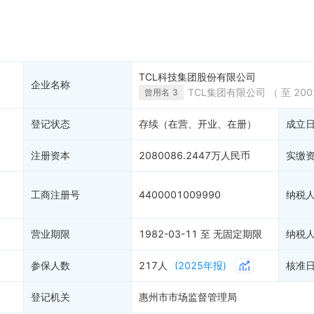
费
动产抵押
双随机
担保信息
99+
资质证
股权出质
8
知识产
历史
简易注销
信用评
TCL科技集团股份有限公司
企业名称
注销备案
进出口
TCL集团有限公司
（ 至 200
曾用名
3
清算信息
债券信
登记状态
存续（在营、开业、在册）
成立
未准入境
地块公
购地信
注册资本
2080086.2447万人民币
实缴
供应商
客户
工商注册号
4400001009990
纳税
营业期限
1982-03-11 至 无固定期限
纳税
参保人数
217人
(2025年报)
核准
登记机关
惠州市市场监督管理局