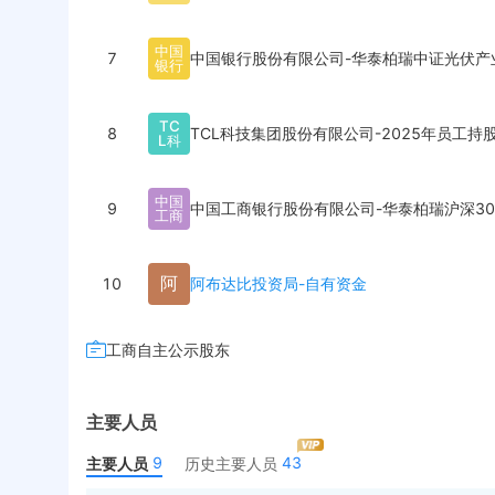
中
国
7
中国银行股份有限公司-华泰柏瑞中证光伏产
银
行
T
C
8
TCL科技集团股份有限公司-2025年员工持
L
科
中
国
9
中国工商银行股份有限公司-华泰柏瑞沪深3
工
商
阿
10
阿布达比投资局-自有资金
工商自主公示股东
主要人员
9
43
主要人员
历史主要人员