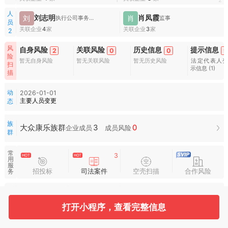
1
2
人
刘志明
肖凤霞
刘
肖
执行公司事务的董事,经理
监事
员
关联企业
4
家
关联企业
3
家
2
风
自身风险
关联风险
历史信息
提示信息
2
0
0
9
险
暂无自身风险
暂无关联风险
暂无历史风险
法定代表人
扫
示信息
(1)
描
动
2026-01-01
主要人员变更
态
族
3
0
大众康乐族群
企业成员
成员风险
群
常
3
用
服
招投标
司法案件
空壳扫描
合作风险
务
水
滴
图
打开小程序，查看完整信息
谱