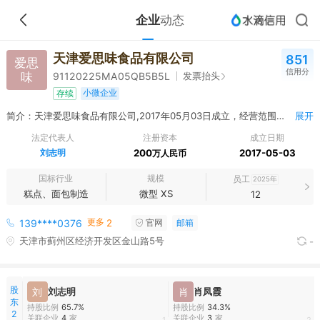
企业
动态
天津爱思味食品有限公司
851
爱思
信用分
味
发票抬头
91120225MA05QB5B5L
小微企业
存续
简介：天津爱思味食品有限公司,2017年05月03日成立，经营范围包括许可项目：食品销售；食品生产；食品互联网销售。（依法须经批准的项目，经相关部门批准后方可开展经营活动，具体经营项目以相关部门批准文件或许可证件为准）一般项目：外卖递送服务。（除依法须经批准的项目外，凭营业执照依法自主开展经营活动）
展开
法定代表人
注册资本
成立日期
刘志明
200
2017-05-03
万人民币
国标行业
规模
员工
2025年
糕点、面包制造
微型 XS
12
更多
139****0376
2
官网
邮箱
天津市蓟州区经济开发区金山路5号
-
股
刘
刘志明
肖
肖凤霞
东
持股比例
65.7%
持股比例
34.3%
2
关联企业
4
家
关联企业
3
家