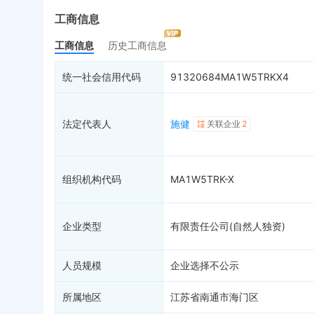
最终受益人
限制高消费
动
工商信息
变更记录
2
终本案件
担
工商信息
历史工商信息
企业年报
8
司法拍卖
股
工商自主公示
1
询价评估
简
统一社会信用代码
91320684MA1W5TRKX4
分支机构
司法协助
注
疑似关系
2
破产重整
清
法定代表人
施健
关联企业
2
财务数据
未
关系图谱
组织机构代码
MA1W5TRK-X
企业类型
有限责任公司(自然人独资)
人员规模
企业选择不公示
所属地区
江苏省南通市海门区