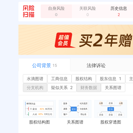
企业地址变更，变更前：南通市海门市临江镇刘洪村2
自身风险
关联风险
历史信息
0
0
2
公司背景
法律诉讼
15
水滴图谱
水滴图谱
工商信息
司法案件
股权结构
股东信息
1
或
工商信息
立案信息
经
分支机构
疑似关系
2
财务数据
关系图谱
股权结构
开庭公告
行
股东信息
1
法院公告
环
主要人员
1
裁判文书
严
对外投资
送达公告
欠
股权结构图
关系图谱
股权穿透图
控制企业
被执行人
税
实际控制人
失信被执行人
重