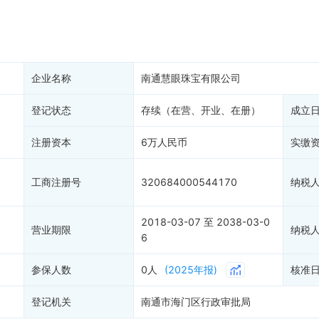
产抵押
双随机抽查
保信息
资质证书
权出质
知识产权出质
易注销
信用评价
企业名称
南通慧眼珠宝有限公司
销备案
进出口信用
算信息
登记状态
存续（在营、开业、在册）
债券信息
成立
准入境
地块公示
注册资本
6万人民币
实缴
购地信息
供应商
工商注册号
320684000544170
纳税
客户
2018-03-07 至 2038-03-0
营业期限
纳税
6
参保人数
0人
(2025年报)
核准
登记机关
南通市海门区行政审批局