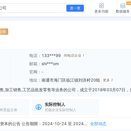
查一查
更多功能
数据服务
认领
电话：
133***99
同电话企业
1
邮箱：
shi***om
官网：
-
地址：
南通市海门区临江镇刘洪村20组
更多
2
实际控制人
0组 变更后：南通市海门区临江镇刘洪村20组
全部动态
终受益主体
挖掘企业实际控制人
94万元”
全部动态
新增减资公告，关于南通慧眼珠宝有限公司减少注册资本的公告 公告期限：2024-10-24 至 2024-12-07
全部动态
刘洪村20组
全部动态
临江镇刘洪村20组
全部动态