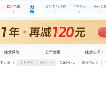
0组 变更后：南通市海门区临江镇刘洪村20组
全部动态
提示信息
或有债务/债权
空壳扫描
合作风
1
0
0
0
经营风险
公司发展
经营状况
1
有债务债权
主要人员
1
对外投资
融资历史
控制企业
实际控制人
招投标
最终受益人
营异常
核心人员
招聘信息
历史
政处罚
企业业务
广告推广
保处罚
竞品信息
电商店铺
重违法
科技成果
行政许可
1
税公告
专利奖
税务评级
务非正常户
新闻舆情
纳税人资质
大税收违法
科创分
抽查检查