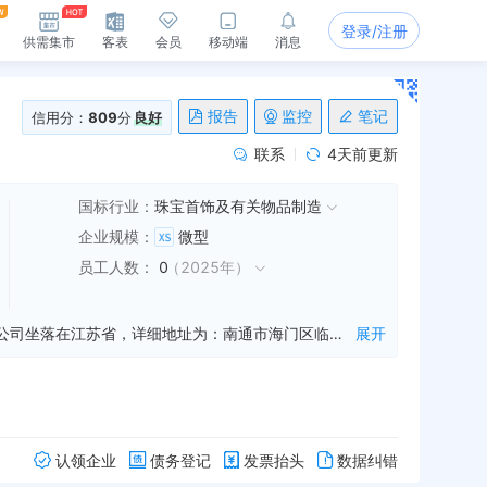
登录/注册
供需集市
客表
会员
移动端
消息
报告
监控
笔记
信用分：
809
分
良好
联系
4天前更新
国标行业：
珠宝首饰及有关物品制造
企业规模
：
微型
员工人数
：
0
（
2025年
）
南通慧眼珠宝有限公司是一家从事珠宝首饰设计销售,加工销售,工艺品批发零售等业务的公司，成立于2018年03月07日，公司坐落在江苏省，详细地址为：南通市海门区临江镇刘洪村20组;经国家企业信用信息公示系统查询得知，南通慧眼珠宝有限公司的信用代码/税号为91320684MA1W5TRKX4，法人是施健，注册资本为6.000000万人民币，企业的经营范围为:珠宝首饰设计、加工、销售；工艺品批发、零售。（依法须经批准的项目，经相关部门批准后方可开展经营活动）
展开
认领企业
债务登记
发票抬头
数据纠错