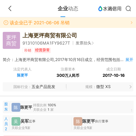
企业
动态
该企业已于 2021-06-06 吊销
上海更坪商贸有限公司
更坪
商贸
发票抬头
91310106MA1FY9627T
经营异常
吊销
简介：上海更坪商贸有限公司,2017年10月16日成立，经营范围包括五金交电、建筑装潢材料、电线电缆、金属材料、电气设备、矿产品、服装鞋帽、橡塑制品、化工产品（除危险化学品、监控化学品、烟花爆竹、民用爆炸物品、易制毒化学品）销售，建筑装饰建设工程专项设计，市场营销策划销售。 【依法须经批准的项目，经相关部门批准后方可开展经营活动】
展开
法定代表人
注册资本
成立日期
陈更平
300
2017-10-16
万人民币
五金产品批发
微型 XS
国标行业
规模
股
持股比例
100%
陈
陈更平
东
关联企业
1
家
1
人
吴军
陈更平
吴
陈
监事
执行董事
员
关联企业
1
家
关联企业
1
家
2