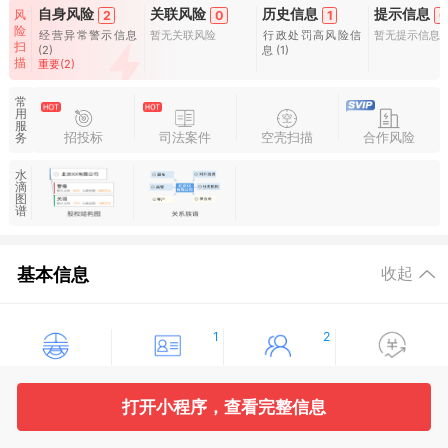
自身风险
关联风险
历史信息
提示信息
风
2
0
1
0
险
经营异常警示信息
暂无关联风险
行政处罚高风险信
暂无提示信息
扫
(2)
息
(1)
描
重要(2)
常
用
服
招投标
司法案件
空壳扫描
合作风险
务
水
滴
图
谱
基本信息
收起
1
2
工商信息
股东信息
主要人员
对外投资
打开小程序，查看完整信息
1