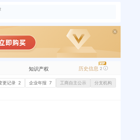
险
历史信息
知识产权
2
变更记录
商标信息
2
企业年报
7
工商自主公示
分支机构
专利信息
软件著作权
作品著作权
网络服务备案
标准信息
APP
微信公众号