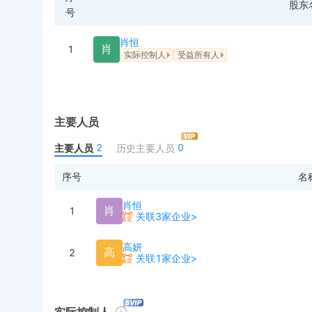
股东
号
肖恒
肖
1
实际控制人
受益所有人
主要人员
2
0
主要人员
历史主要人员
序号
名
肖恒
肖
1
关联3家企业>
高妍
高
2
关联1家企业>
实际控制人