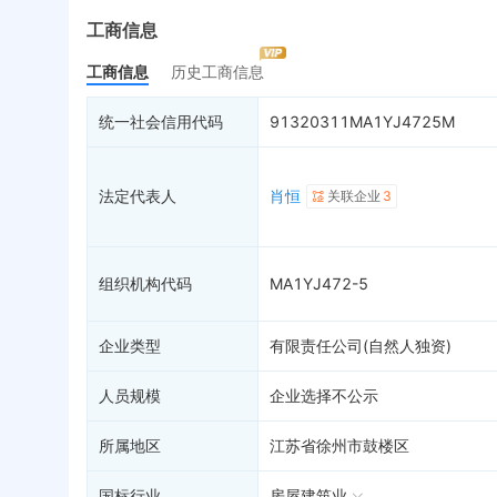
最终受益人
限制高消费
动
工商信息
变更记录
2
终本案件
担
工商信息
历史工商信息
企业年报
7
司法拍卖
股
工商自主公示
询价评估
简
统一社会信用代码
91320311MA1YJ4725M
分支机构
司法协助
注
疑似关系
61
破产重整
清
法定代表人
肖恒
关联企业
3
财务数据
未
关系图谱
组织机构代码
MA1YJ472-5
企业类型
有限责任公司(自然人独资)
人员规模
企业选择不公示
所属地区
江苏省徐州市鼓楼区
国标行业
房屋建筑业