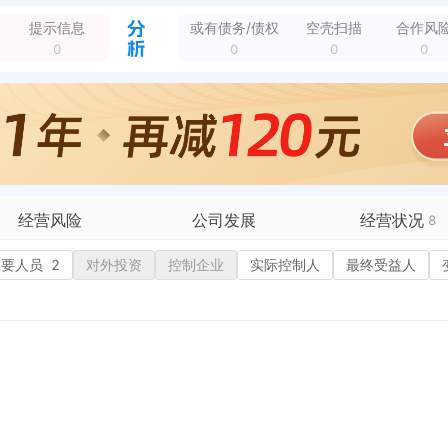
新增行政许可，许可机关：国家税务总局徐州市税务局第三税务分局五股 许可内容：你（单位）于2019年07月16日提出的增值税专用发票（增值税税控系统）最高开...
全部动态
提示信息
或有债务/债权
空壳扫描
合作风
新增行政许可，许可机关：徐州市泉山区市场监督管理局 许可内容：企业登记注册 有效期：2019-06-12至2099-12-31
全部动态
0
0
0
0
新增行政许可，许可名称：公司设立 许可机关：徐州市泉山区市场监督管理局 许可内容：公司设立 有效期：2019-06-12至2099-12-31
全部动态
新增双随机抽查，任务编号：320000202103241001 任务名称：根据《省市场监督管理系统企业信用分类管理暂行办法》开展的差异化监管 抽查机关：徐...
全部动态
6-59号
全部动态
企业地址变更，变更前：徐州市泉山区纺织西路恒生嘉苑1#-1-606 变更后：徐州市鼓楼区轻工路66-59号
全部动态
新增行政许可，许可机关：徐州市泉山区市场监督管理局 许可内容：企业登记注册 有效期：2019-06-12至2099-12-31
全部动态
经营风险
公司发展
经营状况
8
有债务债权
主要人员
2
对外投资
融资历史
控制企业
实际控制人
招投标
最终受益人
营异常
核心人员
招聘信息
政处罚
企业业务
广告推广
历史
保处罚
竞品信息
电商店铺
重违法
科技成果
行政许可
6
税公告
专利奖
税务评级
务非正常户
新闻舆情
纳税人资质
1
大税收违法
科创分
抽查检查