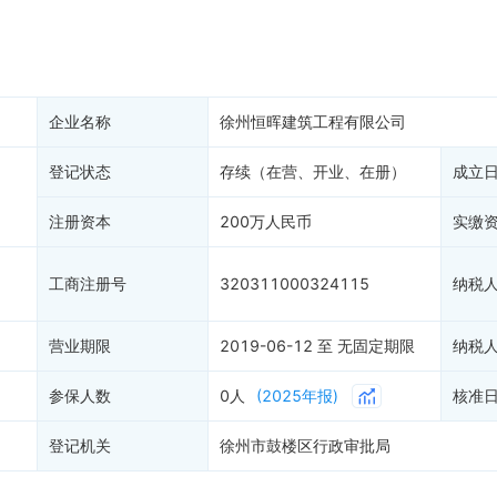
产抵押
双随机抽查
1
保信息
资质证书
权出质
知识产权出质
易注销
信用评价
企业名称
徐州恒晖建筑工程有限公司
销备案
进出口信用
算信息
登记状态
存续（在营、开业、在册）
债券信息
成立
准入境
地块公示
注册资本
200万人民币
实缴
购地信息
供应商
工商注册号
320311000324115
纳税
客户
营业期限
2019-06-12 至 无固定期限
纳税
参保人数
0人
(2025年报)
核准
登记机关
徐州市鼓楼区行政审批局