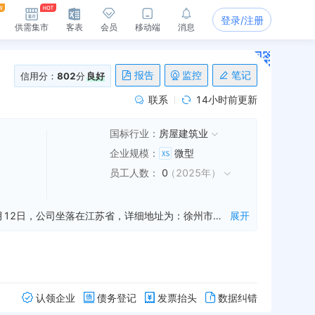
登录/注册
供需集市
客表
会员
移动端
消息
报告
监控
笔记
信用分：
802
分
良好
联系
14小时前更新
国标行业：
房屋建筑业
企业规模
：
微型
员工人数
：
0
（
2025年
）
徐州恒晖建筑工程有限公司是一家从事房屋建筑工程施工,钢结构工程施工,公路工程施工等业务的公司，成立于2019年06月12日，公司坐落在江苏省，详细地址为：徐州市鼓楼区轻工路66-59号;经国家企业信用信息公示系统查询得知，徐州恒晖建筑工程有限公司的信用代码/税号为91320311MA1YJ4725M，法人是肖恒，注册资本为200.000000万人民币，企业的经营范围为:房屋建筑工程、钢结构工程、公路工程、市政工程、园林绿化工程、管道工程、室内外装饰工程、土石方工程施工；建筑物照明设备安装服务；建筑物自来水系统安装服务；矿山机械设备及配件、建筑工程机械设备及配件、建材销售；建筑工程机械设备租赁。（依法须经批准的项目，经相关部门批准后方可开展经营活动） 许可项目：建筑物拆除作业（爆破作业除外）；城市建筑垃圾处置（清运）（依法须经批准的项目，经相关部门批准后方可开展经营活动，具体经营项目以审批结果为准） 一般项目：房屋拆迁服务；建筑物清洁服务；生态恢复及生态保护服务（除依法须经批准的项目外，凭营业执照依法自主开展经营活动）
展开
认领企业
债务登记
发票抬头
数据纠错