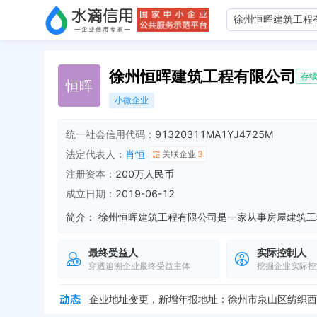
徐州恒晖建筑工程有限公司
存
恒
晖
小微企业
统一社会信用代码：
91320311MA1YJ4725M
法定代表人：
肖恒
关联企业
3
注册资本：
200万人民币
成立日期：
2019-06-12
简介：
最终受益人
实际控制人
穿透追溯企业最终受益主体
挖掘企业实际控
企业地址变更，新增年报地址：徐州市泉山区纺织西路恒