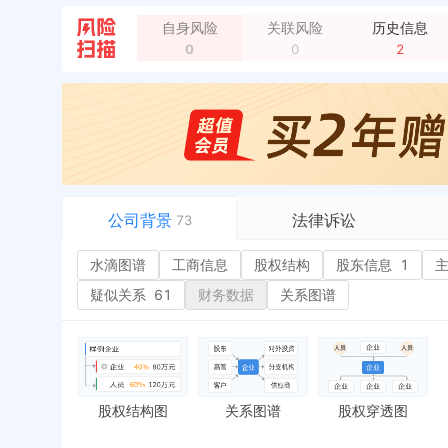
自身风险
关联风险
历史信息
0
0
2
企业地址变更，新增年报地址：徐州市鼓楼区轻工路6
公司背景
法律诉讼
73
水滴图谱
水滴图谱
工商信息
司法案件
股权结构
股东信息
1
或
工商信息
立案信息
经
疑似关系
61
财务数据
关系图谱
股权结构
开庭公告
行
股东信息
1
法院公告
环
主要人员
2
裁判文书
严
对外投资
送达公告
欠
股权结构图
关系图谱
股权穿透图
控制企业
被执行人
税
实际控制人
失信被执行人
重