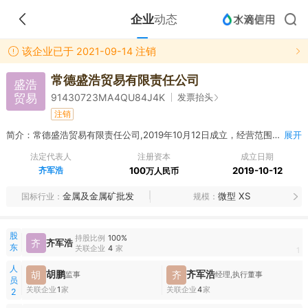
企业
动态
该企业已于 2021-09-14 注销
常德盛浩贸易有限责任公司
盛浩
贸易
发票抬头
91430723MA4QU84J4K
注销
简介：常德盛浩贸易有限责任公司,2019年10月12日成立，经营范围包括建材批发（不含砂砾）；机械设备、五金产品及电子产品、纺织品、服装及家庭用品、金属及金属矿、塑料制品、橡胶制品销售。（依法须经批准的项目，经相关部门批准后方可开展经营活动）
展开
法定代表人
注册资本
成立日期
齐军浩
100
2019-10-12
万人民币
金属及金属矿批发
微型 XS
国标行业
规模
股
持股比例
100%
齐
齐军浩
东
关联企业
4
家
1
人
胡鹏
齐军浩
胡
齐
监事
经理,执行董事
员
关联企业
1
家
关联企业
4
家
2