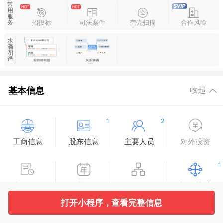
常
用
服
招投标
司法案件
空壳扫描
合作风险
务
水
滴
图
谱
基本信息
收起
1
2
工商信息
股东信息
主要人员
对外投资
1
变更记录
企业年报
分支机构
疑似关系
打开小程序，查看完整信息