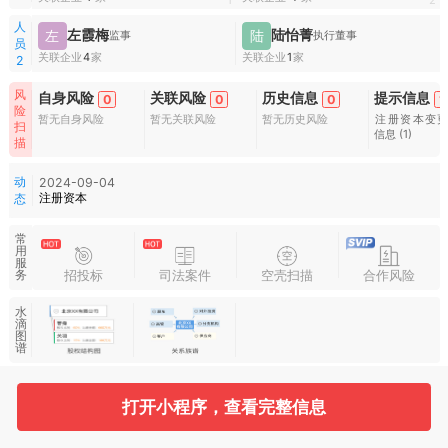
1
2
人
左霞梅
陆怡菁
左
陆
监事
执行董事
员
关联企业
4
家
关联企业
1
家
2
风
自身风险
关联风险
历史信息
提示信息
0
0
0
1
险
暂无自身风险
暂无关联风险
暂无历史风险
注册资本变
扫
信息
(1)
描
动
2024-09-04
注册资本
态
常
用
服
招投标
司法案件
空壳扫描
合作风险
务
水
滴
图
谱
打开小程序，查看完整信息
基本信息
收起