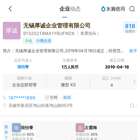
企业
动态
无锡厚诚企业管理有限公司
818
厚诚
信用分
发票抬头
91320214MA1Y8UFW2K
小微企业
存续
简介：无锡厚诚企业管理有限公司,2019年04月18日成立，经营范围包括一般项目：企业管理咨询；市场主体登记注册代理；商务代理代办服务；企业形象策划；互联网销售（除销售需要许可的商品）；日用品销售；五金产品零售；体育用品及器材零售（除依法须经批准的项目外，凭营业执照依法自主开展经营活动）
展开
法定代表人
注册资本
成立日期
陆怡菁
1
2019-04-18
万人民币
国标行业
规模
员工
2025年
企业总部管理
微型 XS
4
187****1899
官网
邮箱
无锡市新吴区鸿山街道鸿山路653号
-
股
陆
陆怡菁
左
左霞梅
东
持股比例
60%
持股比例
40%
2
关联企业
1
家
关联企业
4
家