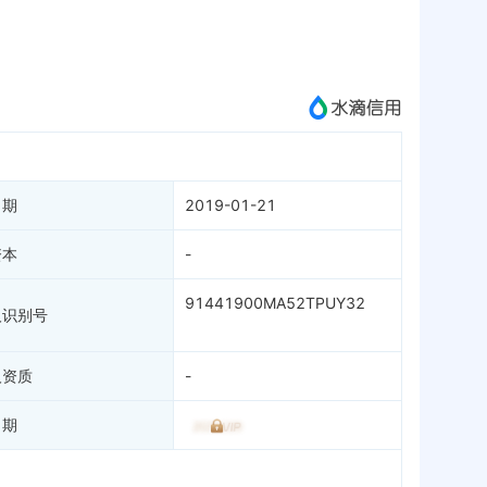
APP
微信公众号
成为vip查看
日期
2019-01-21
资本
-
91441900MA52TPUY32
人识别号
人资质
-
日期