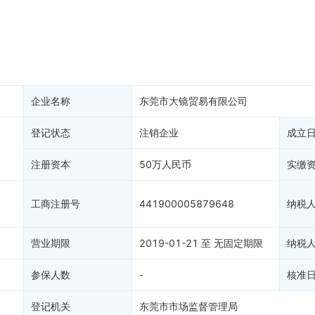
务非正常户
新闻舆情
纳税人资质
大税收违法
科创分
抽查检查
产抵押
双随机抽查
保信息
资质证书
权出质
知识产权出质
易注销
1
信用评价
企业名称
东莞市大镜贸易有限公司
销备案
进出口信用
算信息
登记状态
注销企业
债券信息
成立
准入境
地块公示
注册资本
50万人民币
实缴
购地信息
供应商
工商注册号
441900005879648
纳税
客户
营业期限
2019-01-21 至 无固定期限
纳税
参保人数
-
核准
登记机关
东莞市市场监督管理局