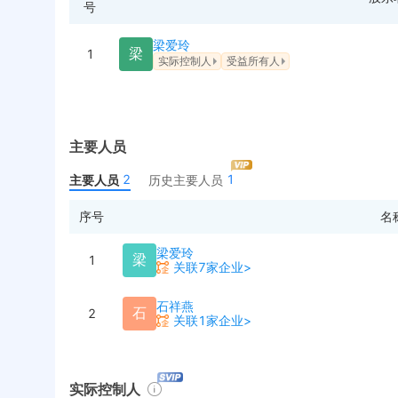
号
梁爱玲
梁
1
实际控制人
受益所有人
主要人员
2
1
主要人员
历史主要人员
序号
名
梁爱玲
梁
1
关联7家企业>
石祥燕
石
2
关联1家企业>
实际控制人