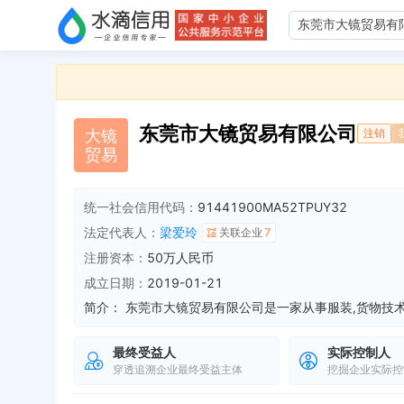
东莞市大镜贸易有限公司
大
镜
注销
贸
易
统一社会信用代码：
91441900MA52TPUY32
法定代表人：
梁爱玲
关联企业
7
注册资本：
50万人民币
成立日期：
2019-01-21
简介：
最终受益人
实际控制人
穿透追溯企业最终受益主体
挖掘企业实际控