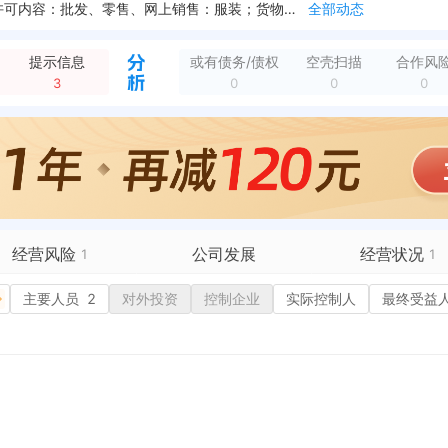
新增行政许可，许可机关：东莞市市场监督管理局 许可内容：批发、零售、网上销售：服装；货物或技术进出口（国家禁止或涉及行政审批的货物和技术进出口除外）；服装...
全部动态
梓路120号第5栋201室
全部动态
经营范围变更，变更前：批发、零售、网上销售：服装；货物或技术进出口（国家禁止或涉及行政审批的货物和技术进出口除外）。 变更后：批发、零售、网上销售：服装；...
全部动态
提示信息
或有债务/债权
空壳扫描
合作风
新增简易注销，简易注销结果：准许简易注销 核准日期：2021-02-23 公告期：2021-01-06至2021-02-19
全部动态
3
0
0
0
经营风险
公司发展
经营状况
1
1
有债务债权
主要人员
2
对外投资
融资历史
控制企业
实际控制人
招投标
最终受益
营异常
核心人员
招聘信息
政处罚
企业业务
广告推广
保处罚
竞品信息
电商店铺
重违法
科技成果
行政许可
1
税公告
专利奖
税务评级