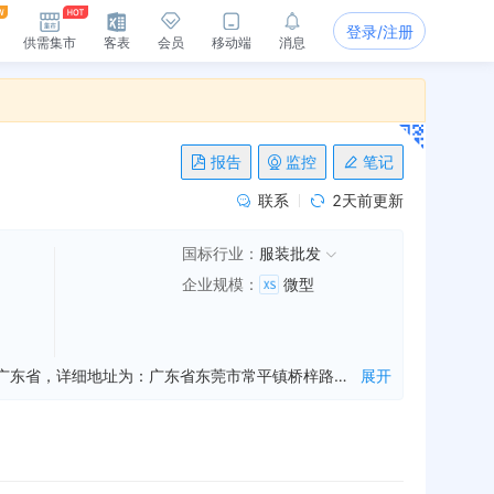
登录/注册
供需集市
客表
会员
移动端
消息
报告
监控
笔记
联系
2天前更新
国标行业：
服装批发
企业规模
：
微型
东莞市大镜贸易有限公司是一家从事服装,货物技术进出口,服装设计等业务的公司，成立于2019年01月21日，公司坐落在广东省，详细地址为：广东省东莞市常平镇桥梓路120号第5栋201室;经国家企业信用信息公示系统查询得知，东莞市大镜贸易有限公司的信用代码/税号为91441900MA52TPUY32，法人是梁爱玲，注册资本为50.000000万人民币，企业的经营范围为:批发、零售、网上销售：服装；货物或技术进出口（国家禁止或涉及行政审批的货物和技术进出口除外）；服装设计。（依法须经批准的项目，经相关部门批准后方可开展经营活动）〓
展开