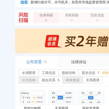
企业地址变更，新增年报地址：广东省东莞市常平镇桥
自身风险
关联风险
历史信息
0
0
0
公司背景
法律诉讼
15
水滴图谱
水滴图谱
工商信息
司法案件
股权结构
股东信息
1
或
历史
工商信息
立案信息
经
分支机构
疑似关系
5
财务数据
关系图谱
股权结构
开庭公告
行
股东信息
1
法院公告
环
历史
主要人员
2
裁判文书
严
对外投资
送达公告
欠
股权结构图
关系图谱
股权穿透图