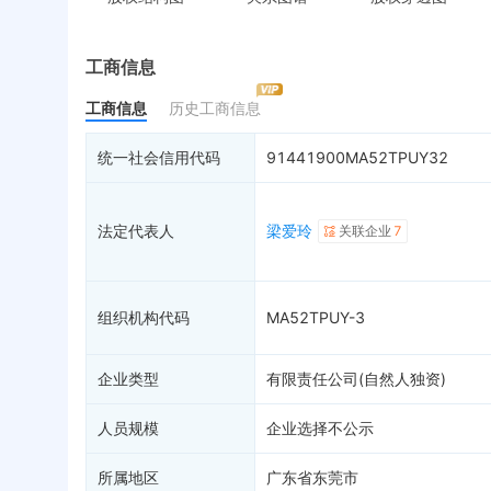
控制企业
被执行人
税
实际控制人
失信被执行人
重
最终受益人
限制高消费
动
工商信息
变更记录
7
终本案件
担
工商信息
历史工商信息
企业年报
司法拍卖
股
工商自主公示
询价评估
简
统一社会信用代码
91441900MA52TPUY32
分支机构
司法协助
注
疑似关系
5
破产重整
清
法定代表人
梁爱玲
关联企业
7
财务数据
未
关系图谱
组织机构代码
MA52TPUY-3
企业类型
有限责任公司(自然人独资)
人员规模
企业选择不公示
所属地区
广东省东莞市