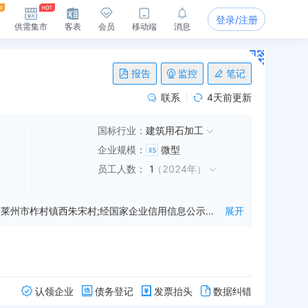
登录/注册
供需集市
客表
会员
移动端
消息
报告
监控
笔记
联系
4天前更新
国标行业：
建筑用石加工
企业规模
：
微型
员工人数
：
1
（
2024年
）
莱州市鸿玉达石材厂是一家从事石材等业务的公司，成立于2015年11月06日，公司坐落在山东省，详细地址为：山东烟台莱州市柞村镇西朱宋村;经国家企业信用信息公示系统查询得知，莱州市鸿玉达石材厂的信用代码/税号为91370683MA3BYPBP0H，法人是李长达，注册资本为600.000000万，企业的经营范围为:加工、销售：石材（依法须经批准的项目，经相关部门批准后方可开展经营活动）
展开
认领企业
债务登记
发票抬头
数据纠错