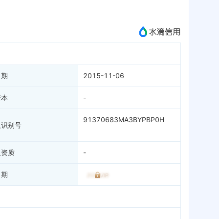
成为vip查看
日期
2015-11-06
资本
-
91370683MA3BYPBP0H
人识别号
人资质
-
日期