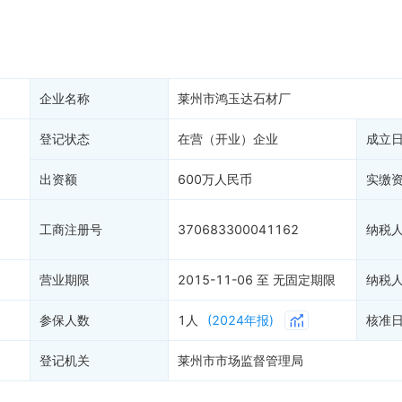
产抵押
双随机抽查
保信息
资质证书
权出质
知识产权出质
易注销
信用评价
企业名称
莱州市鸿玉达石材厂
销备案
进出口信用
算信息
登记状态
在营（开业）企业
债券信息
成立
准入境
地块公示
出资额
600万人民币
实缴
购地信息
供应商
工商注册号
370683300041162
纳税
客户
营业期限
2015-11-06 至 无固定期限
纳税
参保人数
1人
(2024年报)
核准
登记机关
莱州市市场监督管理局