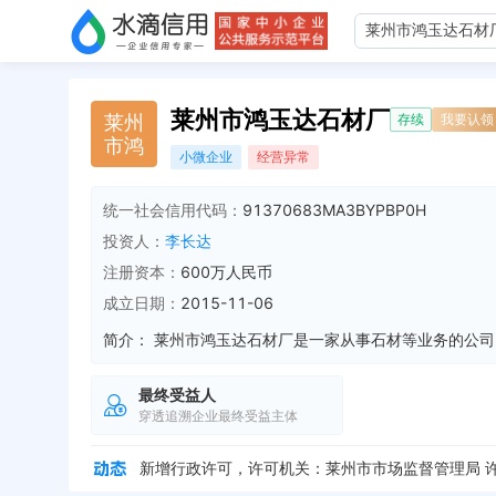
莱州市鸿玉达石材厂
莱
州
存续
我要认领
市
鸿
小微企业
经营异常
统一社会信用代码：
91370683MA3BYPBP0H
投资人：
李长达
注册资本：
600万人民币
成立日期：
2015-11-06
简介：
最终受益人
穿透追溯企业最终受益主体
企业地址变更，新增年报地址：山东烟台莱州市柞村