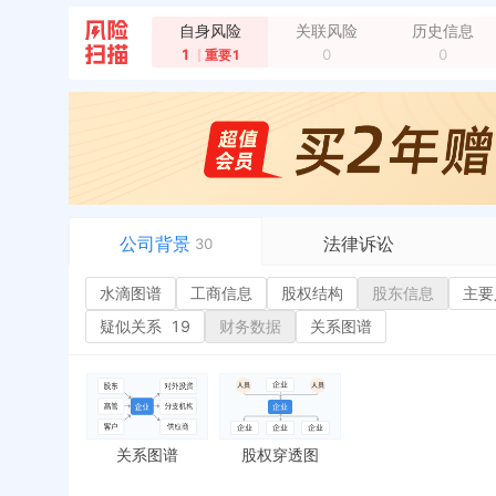
企业地址变更，新增年报地址：山东烟台莱州市柞村
自身风险
关联风险
历史信息
1
0
0
重要1
公司背景
法律诉讼
30
水滴图谱
水滴图谱
工商信息
司法案件
股权结构
股东信息
主要
或
工商信息
立案信息
经
疑似关系
19
财务数据
关系图谱
股权结构
开庭公告
行
股东信息
法院公告
环
主要人员
1
裁判文书
严
对外投资
送达公告
欠
关系图谱
股权穿透图
控制企业
被执行人
税
实际控制人
失信被执行人
重