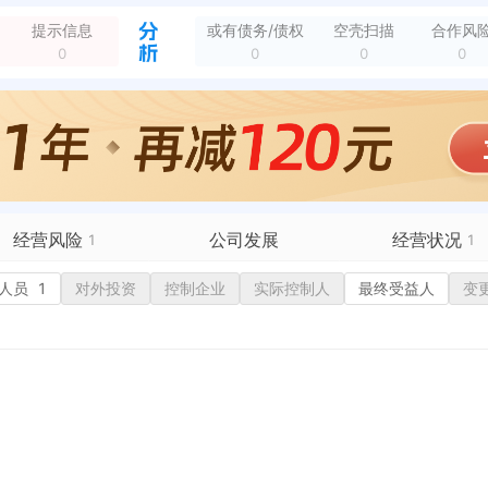
镇西朱宋村
全部动态
提示信息
或有债务/债权
空壳扫描
合作风
0
0
0
0
经营风险
公司发展
经营状况
1
1
人员
有债务债权
1
对外投资
控制企业
融资历史
实际控制人
招投标
最终受益人
变
营异常
1
核心人员
招聘信息
政处罚
企业业务
广告推广
保处罚
竞品信息
电商店铺
重违法
科技成果
行政许可
1
税公告
专利奖
税务评级
务非正常户
新闻舆情
纳税人资质
大税收违法
科创分
抽查检查