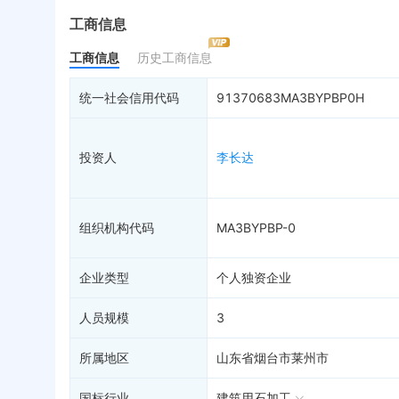
最终受益人
限制高消费
动
工商信息
变更记录
终本案件
担
工商信息
历史工商信息
企业年报
10
司法拍卖
股
工商自主公示
询价评估
简
统一社会信用代码
91370683MA3BYPBP0H
分支机构
司法协助
注
疑似关系
19
破产重整
清
投资人
李长达
财务数据
未
关系图谱
组织机构代码
MA3BYPBP-0
企业类型
个人独资企业
人员规模
3
所属地区
山东省烟台市莱州市
国标行业
建筑用石加工