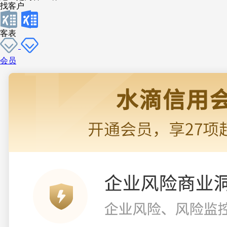
找客户
客表
会员