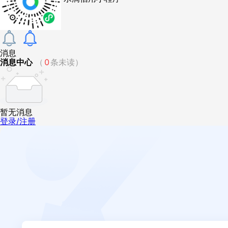
消息
消息中心
（
0
条未读）
暂无消息
登录/注册