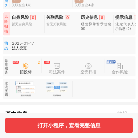
员
关联企业
1
家
关联企业
4
家
2
风
自身风险
关联风险
历史信息
提示信息
0
0
6
2
险
暂无自身风险
暂无关联风险
经营异常警示信息
法定代表人
扫
(6)
示信息
(2)
描
动
2025-01-17
法人变更
态
常
2
用
服
招投标
司法案件
空壳扫描
合作风险
务
水
滴
图
谱
基本信息
收起
打开小程序，查看完整信息
1
2