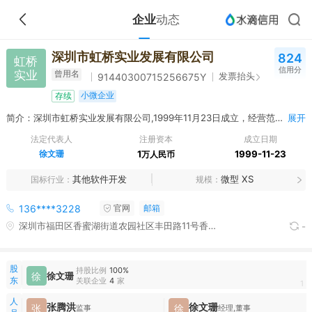
企业
动态
深圳市虹桥实业发展有限公司
824
虹桥
信用分
实业
曾用名
发票抬头
91440300715256675Y
小微企业
存续
简介：深圳市虹桥实业发展有限公司,1999年11月23日成立，经营范围包括五金交电产品、金属材料、仪器仪表、机电产品、工程机械、通信器材、建筑材料、纺织品、初级农产品、消防器材、电子设备、化工产品（不含危险品）、电子元器件、矿产品（不含煤炭等限制项目）、工艺美术品、纸张、体育用品及器材、教学仪器、实验室设备、办公用品、家私、日用百货、乐器、监控设备的销售，国内贸易（不含专营、专控、专卖商品）；计算机设备及软件的技术开发；机械设备上门维修；从事货物、技术进出口业务（不含分销、国家专营专控商品）；文化活动策划；物业服务（凭资质证书经营）；建筑工程、室内外装饰（凭资质证书经营）。^
展开
法定代表人
注册资本
成立日期
徐文珊
1
1999-11-23
万人民币
其他软件开发
微型 XS
国标行业
规模
136****3228
官网
邮箱
深圳市福田区香蜜湖街道农园社区丰田路11号香荔花园9栋一单元702
-
股
持股比例
100%
徐
徐文珊
东
关联企业
4
家
1
人
张腾洪
徐文珊
张
徐
监事
经理,董事