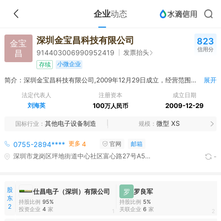
企业
动态
深圳金宝昌科技有限公司
823
金宝
信用分
昌
发票抬头
914403006990952419
小微企业
存续
简介：深圳金宝昌科技有限公司,2009年12月29日成立，经营范围包括电子连接器的技术开发；电子连接器、线路板、电子零配件的购销；设备的出租和租赁；货物及技术进出口。（法律、行政法规禁止的项目除外；法律、行政法规限制的项目须取得许可后方可经营）^工模、塑胶制品、电子连接器的生产加工；无人机的研发制造及销售。
展开
法定代表人
注册资本
成立日期
刘海英
100
2009-12-29
万人民币
其他电子设备制造
微型 XS
国标行业
规模
更多
0755-2894****
4
官网
邮箱
深圳市龙岗区坪地街道中心社区富心路27号A5厂房101
-
股
仕昌电子（深圳）有限公司
罗
罗良军
东
持股比例
95%
持股比例
5%
2
投资企业
4
家
关联企业
6
家
1
2