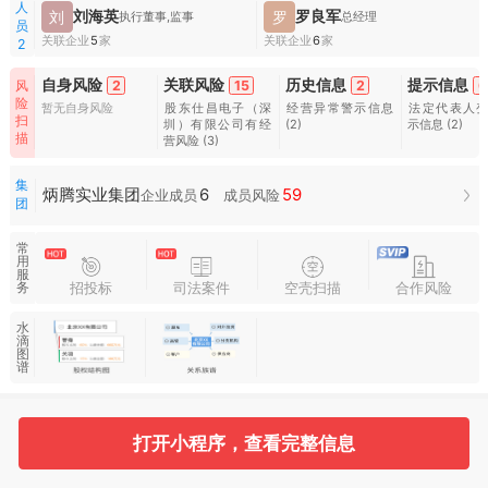
人
刘海英
罗良军
刘
罗
执行董事,监事
总经理
员
关联企业
5
家
关联企业
6
家
2
自身风险
关联风险
历史信息
提示信息
2
15
2
6
风
险
暂无自身风险
股东仕昌电子（深
经营异常警示信息
法定代表人
扫
圳）有限公司有经
(2)
示信息
(2)
描
营风险
(3)
集
6
59
炳腾实业集团
企业成员
成员风险
团
常
用
服
招投标
司法案件
空壳扫描
合作风险
务
水
滴
图
谱
基本信息
收起
打开小程序，查看完整信息