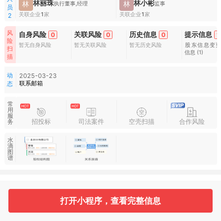
林丽珠
林小彬
林
林
执行董事,经理
监事
员
关联企业
1
家
关联企业
1
家
2
风
自身风险
关联风险
历史信息
提示信息
0
0
0
1
险
暂无自身风险
暂无关联风险
暂无历史风险
股东信息变
扫
信息
(1)
描
动
2025-03-23
联系邮箱
态
常
用
服
招投标
司法案件
空壳扫描
合作风险
务
水
滴
图
谱
基本信息
收起
打开小程序，查看完整信息
1
2