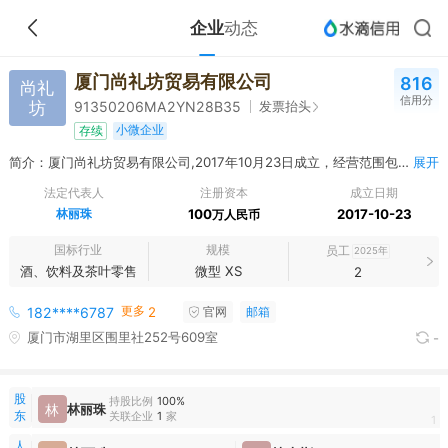
企业
动态
厦门尚礼坊贸易有限公司
816
尚礼
信用分
坊
发票抬头
91350206MA2YN28B35
小微企业
存续
简介：厦门尚礼坊贸易有限公司,2017年10月23日成立，经营范围包括酒、饮料及茶叶类预包装食品零售（含冷藏冷冻食品）；果品零售；酒、饮料及茶叶类散装食品零售（含冷藏冷冻食品）；其他未列明预包装食品零售（含冷藏冷冻食品）；其他未列明散装食品零售（含冷藏冷冻食品）；酒、饮料及茶叶类预包装食品批发（含冷藏冷冻食品）；酒、饮料及茶叶类散装食品批发（含冷藏冷冻食品）；其他未列明预包装食品批发（含冷藏冷冻食品）；其他未列明散装食品批发（含冷藏冷冻食品）；粮油类预包装食品零售（含冷藏冷冻食品）；粮油类散装食品零售（含冷藏冷冻食品）；米、面制品及食用油类预包装食品批发（含冷藏冷冻食品）；米、面制品及食用油类散装食品批发（含冷藏冷冻食品）；糕点、糖果及糖类预包装食品批发（含冷藏冷冻食品）；糕点、糖果及糖类散装食品批发（含冷藏冷冻食品）；果品批发；文具用品批发；五金产品批发；汽车零配件批发；电气设备批发；计算机、软件及辅助设备批发；其他文化用品批发；厨房、卫生间用具及日用杂货批发；其他家庭用品批发；化妆品及卫生用品批发；其他未列明批发业（不含需经许可审批的经营项目）；化妆品及卫生用品零售；厨房用具及日用杂品零售；其他日用品零售；互联网销售；其他未列明零售业（不含需经许可审批的项目）；文具用品零售；体育用品及器材零售（不含弩）；珠宝首饰零售；乐器零售；照相器材零售；其他文化用品零售；家用视听设备零售；日用家电设备零售；计算机、软件及辅助设备零售；其他电子产品零售；纺织品及针织品零售；服装零售；鞋帽零售；钟表、眼镜零售；箱、包零售；纺织品、针织品及原料批发；服装批发；鞋帽批发；灯具、装饰物品批发；家用电器批发；谷物、豆及薯类批发。
展开
法定代表人
注册资本
成立日期
林丽珠
100
2017-10-23
万人民币
国标行业
规模
员工
2025年
酒、饮料及茶叶零售
微型 XS
2
更多
182****6787
2
官网
邮箱
厦门市湖里区围里社252号609室
-
股
持股比例
100%
林
林丽珠
东
关联企业
1
家
1
人