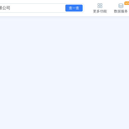
查一查
更多功能
数据服务