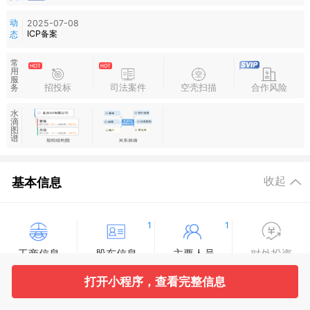
动
2025-07-08
ICP备案
态
常
用
服
招投标
司法案件
空壳扫描
合作风险
务
水
滴
图
谱
基本信息
收起
1
1
工商信息
股东信息
主要人员
对外投资
打开小程序，查看完整信息
2