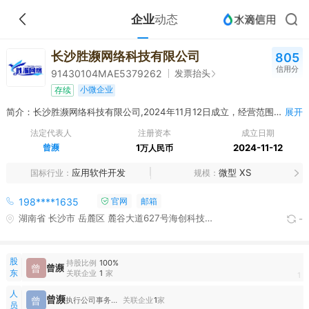
企业
动态
长沙胜濒网络科技有限公司
805
信用分
发票抬头
91430104MAE5379262
小微企业
存续
简介：长沙胜濒网络科技有限公司,2024年11月12日成立，经营范围包括一般项目：网络技术服务;互联网销售（除销售需要许可的商品）;摄像及视频制作服务;摄影扩印服务;项目策划与公关服务;技术服务、技术开发、技术咨询、技术交流、技术转让、技术推广;软件开发;软件外包服务;软件销售;网络设备销售;互联网设备销售;网络与信息安全软件开发;电子产品销售;个人商务服务;动漫游戏开发;商务代理代办服务（除依法须经批准的项目外，自主开展法律法规未禁止、未限制的经营活动）
展开
法定代表人
注册资本
成立日期
曾濒
1
2024-11-12
万人民币
应用软件开发
微型 XS
国标行业
规模
198****1635
官网
邮箱
湖南省 长沙市 岳麓区 麓谷大道627号海创科技工业园
-
股
持股比例
100%
曾
曾濒
东
关联企业
1
家
1
人
曾濒
曾
执行公司事务的董事,经理
关联企业
1
家
员