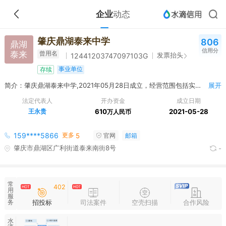
企业
动态
肇庆鼎湖泰来中学
806
鼎湖
信用分
泰来
曾用名
发票抬头
12441203747097103G
事业单位
存续
简介：肇庆鼎湖泰来中学,2021年05月28日成立，经营范围包括实施初中义务教育，促进基础教育发展，初中学历教育。
展开
法定代表人
开办资金
成立日期
王永贵
610
2021-05-28
万人民币
更多
159****5866
5
官网
邮箱
肇庆市鼎湖区广利街道泰来南街8号
-
常
402
用
服
招投标
司法案件
空壳扫描
合作风险
务
水