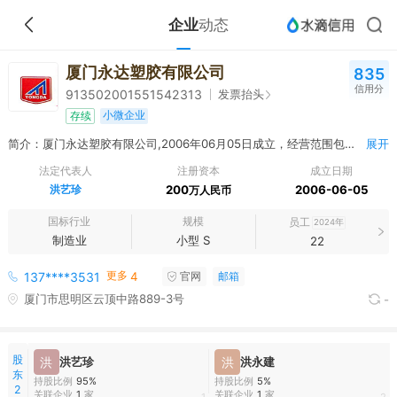
企业
动态
厦门永达塑胶有限公司
835
信用分
发票抬头
913502001551542313
小微企业
存续
简介：厦门永达塑胶有限公司,2006年06月05日成立，经营范围包括一般项目：塑料制品销售；橡胶制品制造；橡胶制品销售；日用陶瓷制品销售；厨具卫具及日用杂品批发；卫生洁具制造；卫生陶瓷制品销售；卫生陶瓷制品制造；卫生洁具销售；厨具卫具及日用杂品零售；阀门和旋塞销售；密封件销售；建筑材料销售；模具销售；卫生洁具研发；五金产品研发；五金产品零售；五金产品批发；建筑陶瓷制品销售；建筑装饰材料销售；金属材料销售；互联网销售（除销售需要许可的商品）；软件销售；电子元器件批发；合成材料销售；日用品销售；日用杂品销售；家用电器销售；电子产品销售；办公用品销售；计算器设备销售；塑料制品制造；金属制日用品制造；软件开发；光伏设备及元器件销售；照明器具销售；太阳能热利用产品销售；化妆品批发；包装材料及制品销售；包装专用设备销售；国内贸易代理；销售代理；货物进出口；进出口代理；劳务服务（不含劳务派遣）。（除依法须经批准的项目外，凭营业执照依法自主开展经营活动）许可项目：国营贸易管理货物的进出口。（依法须经批准的项目，经相关部门批准后方可开展经营活动，具体经营项目以相关部门批准文件或许可证件为准）
展开
法定代表人
注册资本
成立日期
洪艺珍
200
2006-06-05
万人民币
国标行业
规模
员工
2024年
制造业
小型 S
22
更多
137****3531
4
官网
邮箱
厦门市思明区云顶中路889-3号
-
股
洪
洪艺珍
洪
洪永建
东
持股比例
95%
持股比例
5%
2
关联企业
1
家
关联企业
1
家