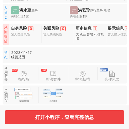
1
2
人
洪永建
洪艺珍
洪
洪
监事
执行董事,经理
员
关联企业
1
家
关联企业
1
家
2
风
自身风险
关联风险
历史信息
提示信息
0
0
1
0
险
暂无自身风险
暂无关联风险
欠税公告警示信息
暂无提示信息
扫
(1)
描
动
2023-11-27
经营范围
态
常
用
服
招投标
司法案件
空壳扫描
合作风险
务
水
滴
图
谱
打开小程序，查看完整信息
基本信息
收起