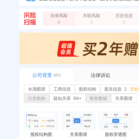
自身风险
关联风险
历史信息
0
0
0
公司背景
法律诉讼
993
水滴图谱
水滴图谱
工商信息
司法案件
股权结构
股东信息
2
或
历史
工商信息
立案信息
经
分支机构
疑似关系
99+
财务数据
关系图谱
股权结构
开庭公告
行
股东信息
2
法院公告
环
历史
主要人员
3
裁判文书
严
对外投资
送达公告
欠
股权结构图
关系图谱
股权穿透图
控制企业
被执行人
税