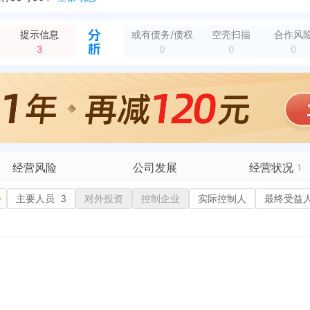
企业地址变更，变更前：浦东新区万祥镇宏祥北路83弄1-42号20幢 变更后：中国（上海）自由贸易试验区临港新片区宏祥北路83弄1-42号20幢
全部动态
提示信息
或有债务/债权
空壳扫描
合作风
3
0
0
0
经营风险
公司发展
经营状况
1
有债务债权
主要人员
3
对外投资
融资历史
控制企业
实际控制人
招投标
最终受益
营异常
核心人员
招聘信息
政处罚
企业业务
广告推广
保处罚
竞品信息
电商店铺
重违法
科技成果
行政许可
1
税公告
专利奖
税务评级
务非正常户
新闻舆情
纳税人资质