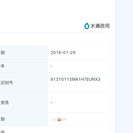
微信公众号
成为vip查看
日期
2016-01-29
资本
-
91310115MA1H7EUNX3
人识别号
人资质
-
日期
理局