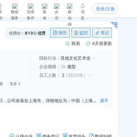
登录/注册
多
数据
供需
客
会
移
消
能
服务
集市
表
员
动
息
端
报告
监控
笔记
信用分：
813
分
优秀
联系
4天前更新
国标行业：
其他文化艺术业
企业规模
：
微型
员工人数
：
2
（
2025年
）
0
更多
5
上海正燃文化传播有限公司是一家从事项目策划公关服务,互联网销售,摄影扩印服务等业务的公司，成立于2016年01月29日，公司坐落在上海市，详细地址为：中国（上海）自由贸易试验区临港新片区宏祥北路83弄1-42号20幢;经国家企业信用信息公示系统查询得知，上海正燃文化传播有限公司的信用代码/税号为91310115MA1H7EUNX3，法人是廖庆升，注册资本为50.000000万人民币，企业的经营范围为:一般项目：组织文化艺术交流活动；项目策划与公关服务；互联网销售（除销售需要许可的商品）；摄影扩印服务；电影摄制服务；会议及展览服务；图文设计制作；网络技术服务；广告制作；广告设计、代理；广告发布；服装服饰零售；鞋帽零售；电子产品销售；家用电器销售；日用百货销售；针纺织品及原料销售；工艺美术品及收藏品零售（象牙及其制品除外）；化妆品零售；计算机软硬件及辅助设备零售；通讯设备销售；建筑装饰材料销售；家具销售；厨具卫具及日用杂品零售；照相机及器材销售。（除依法须经批准的项目外，凭营业执照依法自主开展经营活动）
展开
认领企业
债务登记
发票抬头
数据纠错