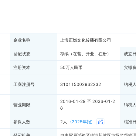
大税收违法
科创分
抽查检查
产抵押
双随机抽查
保信息
资质证书
权出质
知识产权出质
易注销
信用评价
企业名称
上海正燃文化传播有限公司
销备案
进出口信用
算信息
登记状态
存续（在营、开业、在册）
债券信息
成立
准入境
地块公示
注册资本
50万人民币
实缴
购地信息
供应商
工商注册号
310115002962232
纳税
客户
2016-01-29 至 2036-01-2
)
营业期限
纳税
8
参保人数
2人
(2025年报)
核准
登记机关
自由贸易试验区临港新片区市场监督管