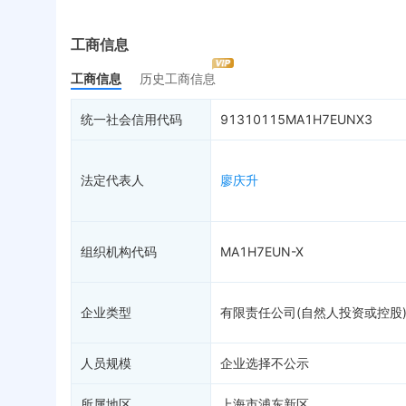
实际控制人
失信被执行人
重
最终受益人
限制高消费
动
工商信息
变更记录
9
终本案件
担
工商信息
历史工商信息
企业年报
10
司法拍卖
股
工商自主公示
询价评估
简
统一社会信用代码
91310115MA1H7EUNX3
分支机构
司法协助
注
疑似关系
99+
破产重整
清
法定代表人
廖庆升
财务数据
未
关系图谱
组织机构代码
MA1H7EUN-X
企业类型
有限责任公司(自然人投资或控股
人员规模
企业选择不公示
所属地区
上海市浦东新区