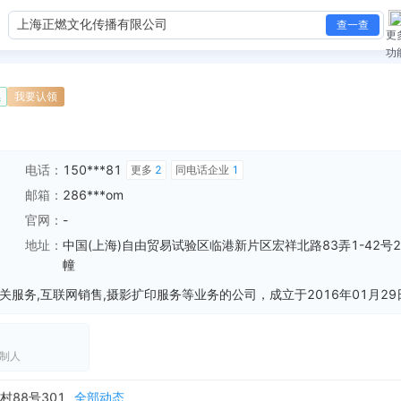
查一查
更
功
续
我要认领
电话：
150***81
更多
2
同电话企业
1
邮箱：
286***om
官网：
-
地址：
中国(上海)自由贸易试验区临港新片区宏祥北路83弄1-42号2
幢
企业地址变更，变更前：浦东新区万祥镇宏祥北路83弄1-42号20幢 变更后：中国（上海）自由贸易试验区临港新片区宏祥北路83弄1-42号20幢
全部动态
经营范围变更，变更前：文化艺术交流与策划、公关活动策划，投资管理，电子商务（不得从事金融业务），摄影摄像服务（限数码摄影）、会议及展览服务，图文设计制作，...
全部动态
经营范围变更，变更前：文化艺术交流与策划、公关活动策划，投资管理，电子商务（不得从事金融业务），摄影摄像服务（限数码摄影）、会议及展览服务，图文设计制作，...
全部动态
83弄1-42号20幢
全部动态
制人
301
全部动态
88号301
全部动态
宏祥北路83弄1-42号20幢
全部动态