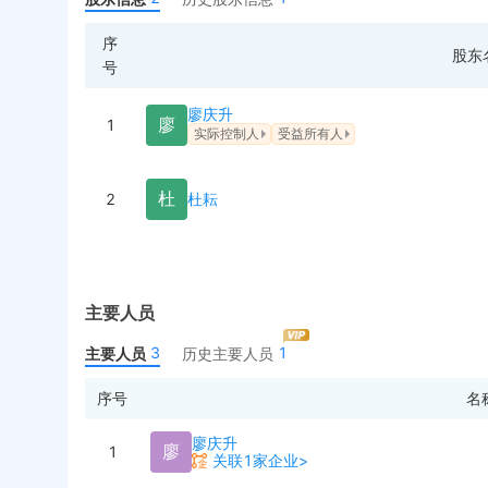
序
股东
号
廖庆升
廖
1
实际控制人
受益所有人
杜
2
杜耘
主要人员
3
1
主要人员
历史主要人员
序号
名
廖庆升
廖
1
关联1家企业>