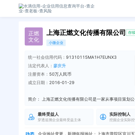
上海正燃文化传播有限公司
正
燃
存
文
化
小微企业
统一社会信用代码：
91310115MA1H7EUNX3
法定代表人：
廖庆升
注册资本：
50万人民币
成立日期：
2016-01-29
简介：
最终受益人
实际控制人
企业地址变更，新增年报地址：浦东新区万祥镇宏祥北路
穿透追溯企业最终受益主体
挖掘企业实际控
企业地址变更，新增年报地址：普陀区宜川五村88号
企业地址变更，新增年报地址：上海市普陀区宜川五村
企业地址变更，新增年报地址：上海市浦东新区万祥镇