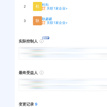
杜耘
杜
2
关联1家企业>
耿勰勰
耿
3
关联1家企业>
实际控制人
最终受益人
变更记录
9