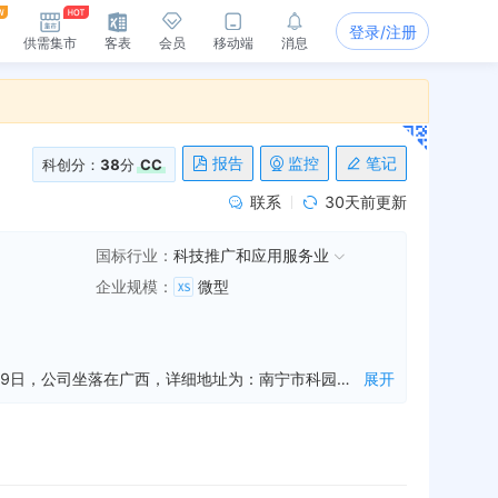
登录/注册
供需集市
客表
会员
移动端
消息
报告
监控
笔记
科创分：
38
分
CC
联系
30天前更新
国标行业：
科技推广和应用服务业
企业规模
：
微型
广西南宁大笔电气科技有限公司是一家从事电气产品咨询,机电产品技术研发,技术转让等业务的公司，成立于2012年09月19日，公司坐落在广西，详细地址为：南宁市科园大道４９号金宇新城Ａ栋１单元５０４号房;经国家企业信用信息公示系统查询得知，广西南宁大笔电气科技有限公司的信用代码/税号为91450100054369049J，法人是王春花，注册资本为50.000000万人民币，企业的经营范围为:电气产品、机电产品技术研发、技术转让、技术咨询，汽车零部件研发；农副土特产品（除粮油）的销售。（依法须经批准的项目，经相关部门批准后方可开展经营活动。）
展开