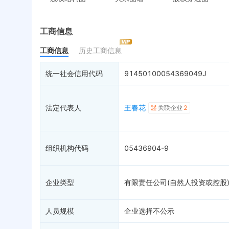
控制企业
被执行人
税
实际控制人
失信被执行人
重
最终受益人
限制高消费
动
工商信息
变更记录
终本案件
担
工商信息
历史工商信息
企业年报
司法拍卖
股
工商自主公示
询价评估
简
统一社会信用代码
91450100054369049J
分支机构
司法协助
注
疑似关系
3
破产重整
清
法定代表人
王春花
关联企业
2
财务数据
未
关系图谱
组织机构代码
05436904-9
企业类型
有限责任公司(自然人投资或控股
人员规模
企业选择不公示