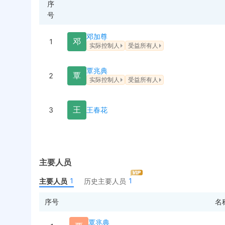
序
号
邓加尊
邓
1
实际控制人
受益所有人
覃兆典
覃
2
实际控制人
受益所有人
王
3
王春花
主要人员
1
1
主要人员
历史主要人员
序号
名
覃兆典