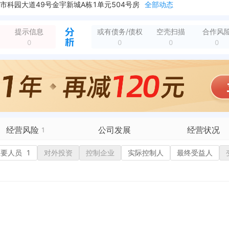
科园大道49号金宇新城A栋1单元504号房
全部动态
金宇新城A栋1单元504号房
全部动态
26号2单元
全部动态
提示信息
或有债务/债权
空壳扫描
合作风
市秀灵路东三里26号2单元
全部动态
0
0
0
0
秀灵路东三里26号2单元301号
全部动态
6号2单元301号
全部动态
授权实用新型专利，申请号：CN201320034412.8 专利名称：LED视镜灯 申请日期：2013-01-23 授权日期：2013-11-06
全部动态
经营风险
公司发展
经营状况
1
有债务债权
主要人员
1
对外投资
融资历史
控制企业
实际控制人
招投标
最终受益人
营异常
核心人员
招聘信息
政处罚
企业业务
广告推广
保处罚
竞品信息
电商店铺
重违法
科技成果
行政许可
税公告
专利奖
税务评级