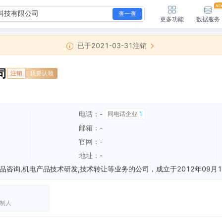
查一查
更多功能
数据服务
已于2021-03-31注销
司
注销
我要认领
电话：
-
同电话企业
1
邮箱：
-
官网：
-
地址：
-
制人
授权实用新型专利，申请号：CN201320034412.8 专利名称：LED视镜灯 申请日期：2013-01-23 授权日期：2013-11-06
全部动态
新增简易注销，简易注销结果：准许简易注销（未开业、无债权债务） 核准日期：2021-03-31 公告期：2021-03-08至2021-03-27
全部动态