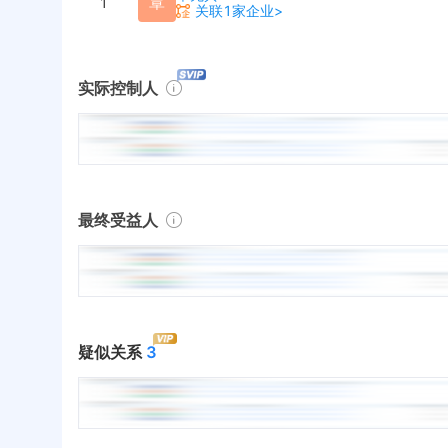
覃
1
关联1家企业>
实际控制人
最终受益人
疑似关系
3