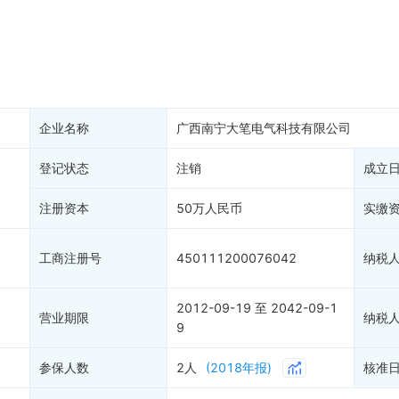
务非正常户
新闻舆情
纳税人资质
大税收违法
科创分
抽查检查
产抵押
双随机抽查
保信息
资质证书
权出质
知识产权出质
易注销
1
信用评价
企业名称
广西南宁大笔电气科技有限公司
销备案
进出口信用
算信息
登记状态
注销
债券信息
成立
准入境
地块公示
注册资本
50万人民币
实缴
购地信息
供应商
工商注册号
450111200076042
纳税
客户
2012-09-19 至 2042-09-1
)
营业期限
纳税
9
参保人数
2人
(2018年报)
核准