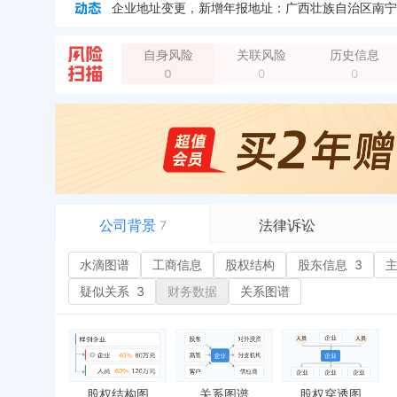
企业地址变更，新增年报地址：广西壮族自治区南宁市
企业地址变更，新增年报地址：南宁市科园大道49号
企业地址变更，新增年报地址：南宁市秀灵路东三里
自身风险
关联风险
历史信息
企业地址变更，新增年报地址：广西壮族自治区南宁
0
0
0
企业地址变更，新增年报地址：广西壮族自治区南宁市
企业地址变更，新增年报地址：南宁市秀灵路东三里2
公司背景
法律诉讼
7
水滴图谱
水滴图谱
工商信息
司法案件
股权结构
股东信息
3
或
工商信息
立案信息
经
疑似关系
3
财务数据
关系图谱
股权结构
开庭公告
行
股东信息
3
法院公告
环
主要人员
1
裁判文书
严
对外投资
送达公告
欠
股权结构图
关系图谱
股权穿透图