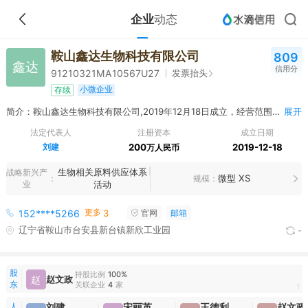
企业
动态
鞍山鑫达生物科技有限公司
809
鑫达
信用分
发票抬头
91210321MA10567U27
小微企业
存续
简介：鞍山鑫达生物科技有限公司,2019年12月18日成立，经营范围包括一般项目：饲料添加剂销售；生物饲料研发；饲料原料销售；肥料销售；生物有机肥料研发；农林废物资源化无害化利用技术研发；非食用植物油加工；非食用植物油销售；畜牧渔业饲料销售；非食用农产品初加工；再生资源加工；再生资源销售；非金属矿及制品销售；非金属废料和碎屑加工处理；农林牧渔业废弃物综合利用；非金属矿物制品制造；再生资源回收（除生产性废旧金属）；资源再生利用技术研发；复合微生物肥料研发；初级农产品收购；互联网销售（除销售需要许可的商品）；技术服务、技术开发、技术咨询、技术交流、技术转让、技术推广（除许可业务外，可自主依法经营法律法规非禁止或限制的项目）许可项目：饲料添加剂生产；饲料生产；肥料生产（依法须经批准的项目，经相关部门批准后方可开展经营活动）
展开
法定代表人
注册资本
成立日期
刘建
200
2019-12-18
万人民币
生物相关原料供应体系
战略新兴产
微型 XS
规模
业
活动
更多
152****5266
3
官网
邮箱
辽宁省鞍山市台安县新台镇新欣工业园
-
股
持股比例
100%
赵
赵文政
东
关联企业
4
家
1
人
刘建
宋丽英
王德利
赵文政