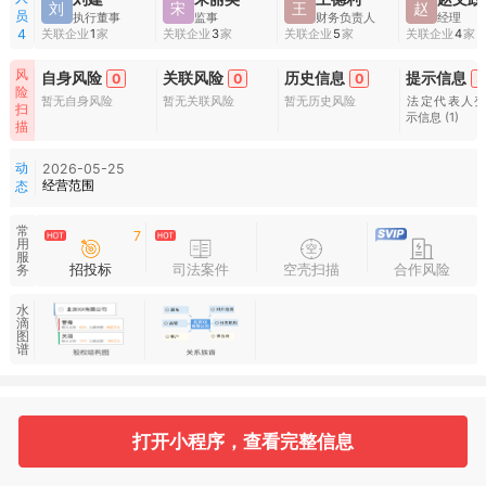
刘
宋
王
赵
员
执行董事
监事
财务负责人
经理
关联企业
1
家
关联企业
3
家
关联企业
5
家
关联企业
4
家
4
风
自身风险
关联风险
历史信息
提示信息
0
0
0
3
险
暂无自身风险
暂无关联风险
暂无历史风险
法定代表人
扫
示信息
(1)
描
动
2026-05-25
经营范围
态
常
7
用
服
招投标
司法案件
空壳扫描
合作风险
务
水
滴
图
谱
基本信息
收起
打开小程序，查看完整信息
1
4