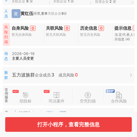
关联企业
9
家
关联企业
1
家
投资企业
2
家
1
2
3
人
黄红伍
黄
经理,董事
关联企业
9
家
员
风
自身风险
关联风险
历史信息
提示信息
0
0
0
4
险
暂无自身风险
暂无关联风险
暂无历史风险
法定代表人
扫
示信息
(4)
描
动
2026-06-19
主要人员变更
态
族
3
0
五力波族群
企业成员
成员风险
群
常
用
服
招投标
司法案件
空壳扫描
合作风险
务
水
滴
图
谱
打开小程序，查看完整信息