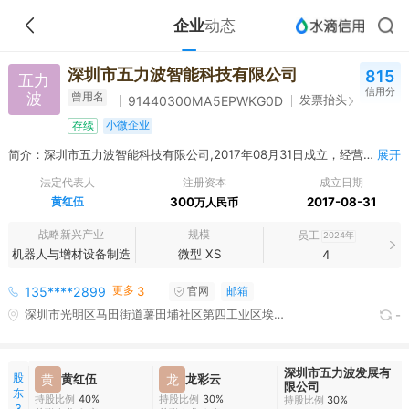
企业
动态
深圳市五力波智能科技有限公司
815
五力
信用分
波
曾用名
发票抬头
91440300MA5EPWKG0D
小微企业
存续
简介：深圳市五力波智能科技有限公司,2017年08月31日成立，经营范围包括一般经营项目：工业自动化系统软件、非标自动化设备、自动化设备以及零部件、工业机器人、机器视觉检测系统、电子产品的研发和销售；光学元器件、显示屏光学玻璃、光学材料、电子玻璃、玻璃制品研发、加工及贸易；节能环保技术转让；经营进出口业务；国内贸易。（法律、行政法规、国务院决定禁止的项目除外，限制的项目须取得许可后方可经营）。非居住房地产租赁。财务咨询。（除依法须经批准的项目外，凭营业执照依法自主开展经营活动）许可经营项目：环保设备、节能设备及其配件、节能材料中央制冷设备与净化制冷机电设备的研发与销售；环保设备、节能设备及其配件、节能环保材料、中央制冷设备与净化制冷机电设备、医疗设备的生产；医疗设备的销售；环保评估，节能环保项目改造；承接环保工程施工。物业管理。（依法须经批准的项目，经相关部门批准后方可开展经营活动，具体经营项目以相关部门批准文件或许可证件为准）
展开
法定代表人
注册资本
成立日期
黄红伍
300
2017-08-31
万人民币
战略新兴产业
规模
员工
2024年
机器人与增材设备制造
微型 XS
4
更多
135****2899
3
官网
邮箱
深圳市光明区马田街道薯田埔社区第四工业区埃迪蒙托工业园第一栋303
-
深圳市五力波发展有
股
黄
黄红伍
龙
龙彩云
限公司
东
持股比例
40%
持股比例
30%
持股比例
30%
3