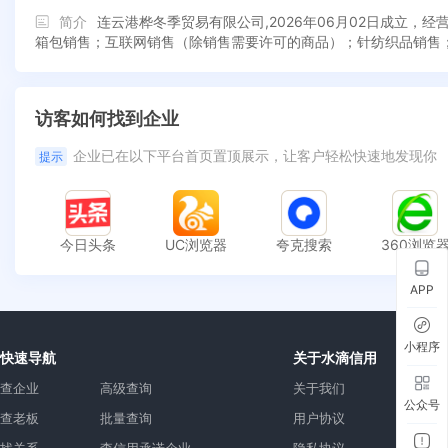
简介
连云港桦冬季贸易有限公司,2026年06月02日成立
箱包销售；互联网销售（除销售需要许可的商品）；针纺织品销售
访客如何找到企业
企业已在以下平台首页置顶展示，让客户轻松快速地发现你
提示
今日头条
UC浏览器
夸克搜索
360浏览
APP
小程序
快速导航
关于水滴信用
查企业
高级查询
关于我们
公众号
查老板
批量查询
用户协议
找关系
查信用承诺企业
隐私协议