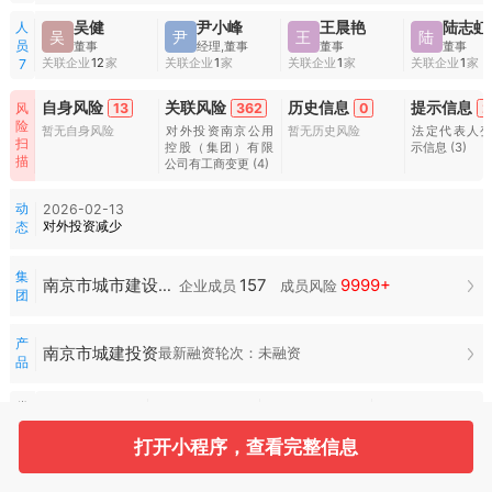
人
吴健
尹小峰
王晨艳
陆志虹
吴
尹
王
陆
员
董事
经理,董事
董事
董事
关联企业
12
家
关联企业
1
家
关联企业
1
家
关联企业
1
家
7
自身风险
关联风险
历史信息
提示信息
13
362
0
2
风
险
暂无自身风险
对外投资南京公用
暂无历史风险
法定代表人
扫
控股（集团）有限
示信息
(3)
描
公司有工商变更
(4)
动
2026-02-13
对外投资减少
态
集
157
9999+
南京市城市建设投资控股集团
企业成员
成员风险
团
产
南京市城建投资
最新融资轮次：未融资
品
常
999+
16
用
服
打开小程序，查看完整信息
招投标
司法案件
空壳扫描
合作风险
务
水