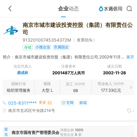
企业
动态
南京市城市建设投资控股（集团）有限责任公
司
发票抬头
91320100745354372M
小微企业
市属国企
存续
简介：南京市城市建设投资控股（集团）有限责任公司,2002年11月28日成立，经营范围包括接受市政府委托承担城市基础设施及市政公用事业项目的投资、融资、建设、运营、管理任务；从事授权范围内国有资产经营和资本运作，盘活城建存量资产，广泛吸纳社会资本，实施项目投资和管理、资产收益管理、产权监管、资产重组和经营。（依法须经批准的项目，经相关部门批准后方可开展经营活动）
展开
法定代表人
注册资本
成立日期
龚成林
2001487
2002-11-28
万人民币
国标行业
规模
营业收入
员工
2025年
2025年
组织管理服务
大型 L
177.33亿元
98
更多
025-8311****
32
官网
邮箱
南京市玄武区中央路214号
-
股
持股比例
100%
南京市国有资产管理委员会
东
投资企业
0
家
1